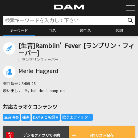
キーワード
曲名
歌手名
歌詞
[生音]Ramblin' Fever [ランブリン・フィ
カラオケ検索
ーバー]
[ ランブリンフィーバー ]
カラオケ店舗検索
Merle Haggard
選曲番号：
3409-28
カラオケリクエスト
My hat don't hang on
対応カラオケコンテンツ
全国りれき
リアルタイムで歌われている曲の一覧
デンモクアプリで予約
MYリスト保存