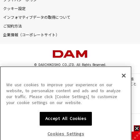
プライバシーポリシー
クッキー設定
インフォマティブデータの取得について
ご契約方法
企業情報（コーポレートサイト）
© DAIICHIKOSHO CO.,LTD. All Rights Reserved.
このサイトに掲載されている一切の文章・画像・写真・動画・音声等を、手段や形態
を問わず、著作権法の定める範囲を超えて無断で複製、転載、ファイル化などすること
We use cookies to improve your experience on our
を禁じます。
website, to personalize content and ads and to analyze
our traffic. Please click [Cookie Settings] to customize
楽曲及びコンテンツは、機種によりご利用いただけない場合があります。
your cookie settings on our website.
楽曲及びコンテンツの配信日、配信内容が変更になる場合があります。
楽曲によりMYリスト保存ができない場合があります。
Accept All Cookies
JASRAC許諾番号
6602250213Y31015 6602250112Y38026 6602250240Y31015
6602250241Y45122
Cookies Settings