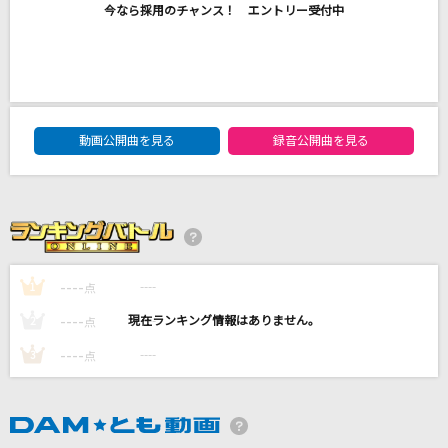
今なら採用のチャンス！ エントリー受付中
ウタカタララバイ
Ado
いのちの歌
竹内まりや
DAM★ともボーカルエントリーランキング
動画公開曲を見る
録音公開曲を見る
ne! ne! ne!
STARTails☆
イケナイ太陽
ORANGE RANGE
----
----
1
点
もっと見る
----
----
2
点
----
----
3
点
DAMの新曲・ランキングなど
カラオケ最新情報をチェック！