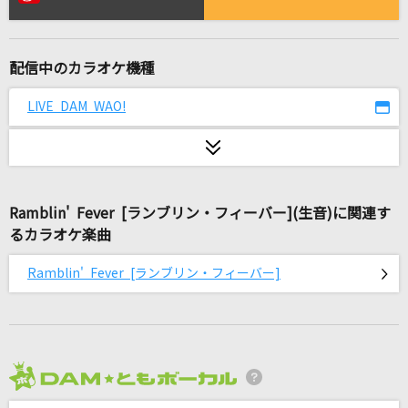
[生音]修羅
ヨルシカ
配信中のカラオケ機種
[生音]スキップ・ビート(SKIPPED BEAT)
KUWATA BAND
LIVE DAM WAO!
[生音]ロマンスの神様
広瀬香美
Ramblin' Fever [ランブリン・フィーバー](生音)に関連す
[生音]別れの予感
るカラオケ楽曲
テレサ・テン
Ramblin' Fever [ランブリン・フィーバー]
Brand New
Mrs. GREEN APPLE
[生音]水平線
back number
2026年8月度