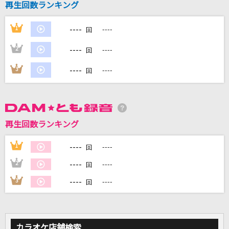
再生回数ランキング
----
1
----
DAMに会員登録・ログインして
回
カラオケをもっと楽しもう！
----
2
----
回
----
3
----
回
自宅でカラオケ歌い放題！
家族や友達と一緒に！練習にも！
再生回数ランキング
----
1
----
回
----
2
----
回
----
3
----
回
カラオケ店舗検索