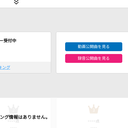
2026年8月度
ー受付中
動画公開曲を見る
録音公開曲を見る
キング
2
3
----
----
点
点
----
----