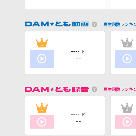
再生回数ランキ
1
2
----
回
----
再生回数ランキ
1
2
----
回
----