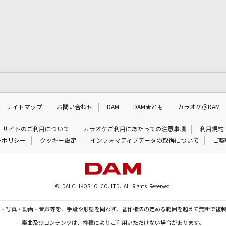
サイトマップ
お問い合わせ
DAM
DAM★とも
カラオケ＠DAM
サイトのご利用について
カラオケご利用にあたっての注意事項
利用規約
ーポリシー
クッキー設定
インフォマティブデータの取得について
ご契
© DAIICHIKOSHO CO.,LTD. All Rights Reserved.
・写真・動画・音声等を、手段や形態を問わず、著作権法の定める範囲を超えて無断で複
楽曲及びコンテンツは、機種によりご利用いただけない場合があります。