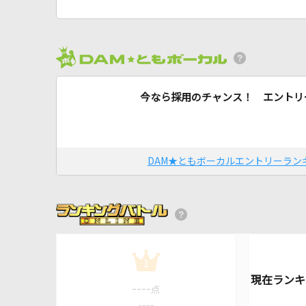
今なら採用のチャンス！ エントリ
DAM★ともボーカルエントリーラン
1
----
点
----