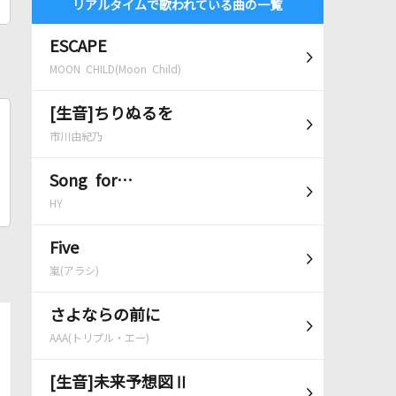
リアルタイムで歌われている曲の一覧
ESCAPE
MOON CHILD(Moon Child)
[生音]ちりぬるを
市川由紀乃
Song for…
HY
Five
嵐(アラシ)
さよならの前に
AAA(トリプル・エー)
[生音]未来予想図Ⅱ