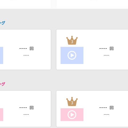
ング
3
----
----
回
回
----
----
ング
3
----
----
回
回
----
----