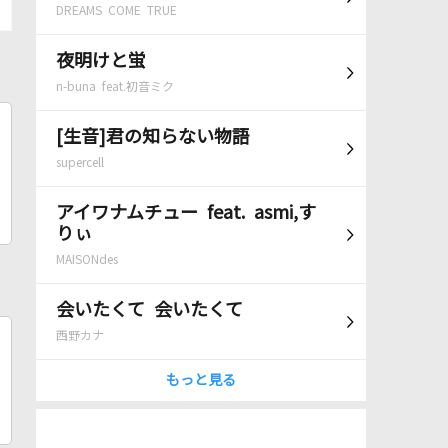
DREAMS COME TRUE
夜明けと蛍
n-buna feat.初音ミク
[生音]君の知らない物語
supercell
アイワナムチュー feat. asmi,す
りぃ
MAISONdes
会いたくて 会いたくて
西野カナ
もっと見る