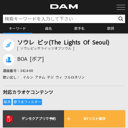
キーワード
曲名
歌手名
歌詞
ソウレ ピッ(The Lights Of Seoul)
カラオケ検索
[ ソウレピッザライッツオブソウル ]
BOA [ボア]
カラオケ店舗検索
選曲番号：
3414-60
イルン アチム テジ ウィ フルロネリン
カラオケリクエスト
対応カラオケコンテンツ
全国りれき
リアルタイムで歌われている曲の一覧
デンモクアプリで予約
MYリスト保存