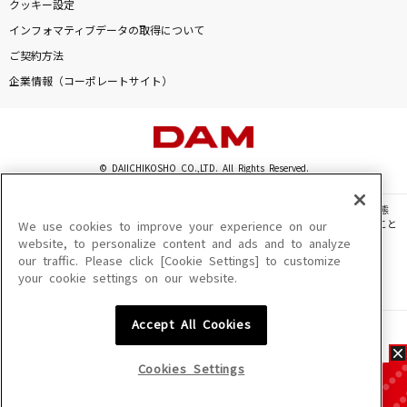
クッキー設定
インフォマティブデータの取得について
ご契約方法
企業情報（コーポレートサイト）
© DAIICHIKOSHO CO.,LTD. All Rights Reserved.
このサイトに掲載されている一切の文章・画像・写真・動画・音声等を、手段や形態
を問わず、著作権法の定める範囲を超えて無断で複製、転載、ファイル化などすること
We use cookies to improve your experience on our
を禁じます。
website, to personalize content and ads and to analyze
our traffic. Please click [Cookie Settings] to customize
楽曲及びコンテンツは、機種によりご利用いただけない場合があります。
your cookie settings on our website.
楽曲及びコンテンツの配信日、配信内容が変更になる場合があります。
楽曲によりMYリスト保存ができない場合があります。
Accept All Cookies
JASRAC許諾番号
6602250213Y31015 6602250112Y38026 6602250240Y31015
6602250241Y45122
Cookies Settings
NexTone許諾番号
ID000002945 ID000002947 ID000002937 ID000002938