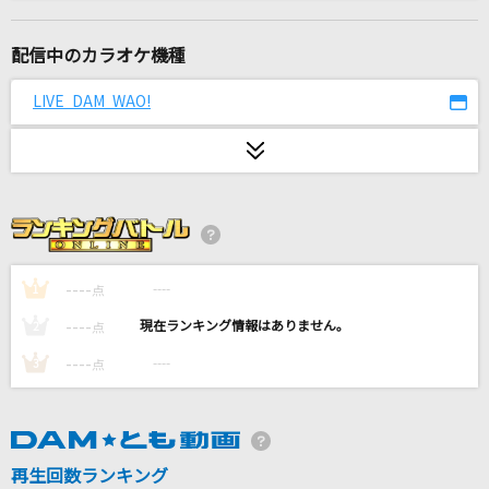
め組のひと
倖田來未
配信中のカラオケ機種
好きすぎて滅！
LIVE DAM WAO!
M!LK
[生音]恋人ごっこ
マカロニえんぴつ
[生音]終わりなき旅
Mr.Children
----
----
1
点
----
----
2
点
ハレ晴レユカイ
----
----
3
点
涼宮ハルヒ(CV.平野綾)、長門有希(CV.茅原実里)、朝比奈みくる(CV.後藤
邑子)
ルカルカ★ナイトフィーバー
SAM(samfree)
再生回数ランキング