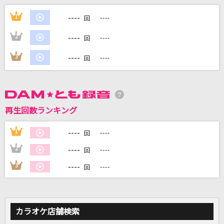
残酷な天使のテーゼ
----
1
----
回
高橋洋子
----
2
----
回
Get Wild
----
3
----
回
TM NETWORK(TMN)
[生音]PIECE OF MY WISH
今井美樹
再生回数ランキング
碧い瞳のエリス
----
1
----
回
安全地帯
----
2
----
回
もっと見る
----
3
----
回
DAMの新曲・ランキングなど
カラオケ最新情報をチェック！
カラオケ店舗検索