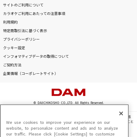
サイトのご利用について
カラオケご利用にあたっての注意事項
利用規約
特定商取引法に基づく表示
プライバシーポリシー
クッキー設定
インフォマティブデータの取得について
ご契約方法
企業情報（コーポレートサイト）
© DAIICHIKOSHO CO.,LTD. All Rights Reserved.
このサイトに掲載されている一切の文章・画像・写真・動画・音声等を、手段や形態
を問わず、著作権法の定める範囲を超えて無断で複製、転載、ファイル化などすること
We use cookies to improve your experience on our
を禁じます。
website, to personalize content and ads and to analyze
our traffic. Please click [Cookie Settings] to customize
楽曲及びコンテンツは、機種によりご利用いただけない場合があります。