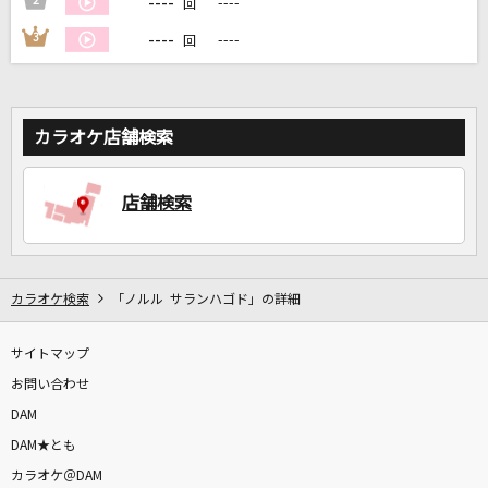
----
2
----
回
----
3
----
回
DAMに会員登録・ログインして
カラオケをもっと楽しもう！
カラオケ店舗検索
自宅でカラオケ歌い放題！
店舗検索
家族や友達と一緒に！練習にも！
カラオケ検索
「ノルル サランハゴド」の詳細
サイトマップ
お問い合わせ
DAM
DAM★とも
カラオケ＠DAM