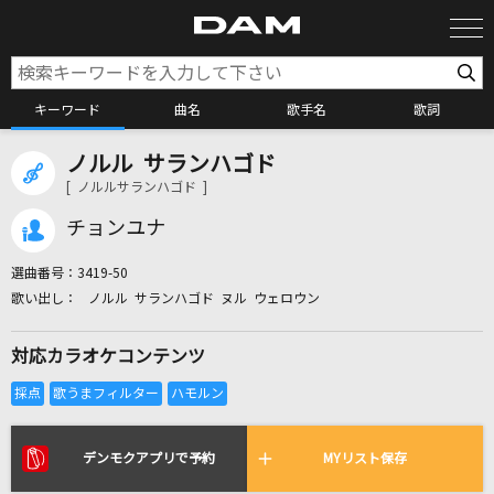
キーワード
曲名
歌手名
歌詞
ノルル サランハゴド
カラオケ検索
[ ノルルサランハゴド ]
チョンユナ
カラオケ店舗検索
選曲番号：
3419-50
ノルル サランハゴド ヌル ウェロウン
カラオケリクエスト
対応カラオケコンテンツ
全国りれき
リアルタイムで歌われている曲の一覧
デンモクアプリで予約
MYリスト保存