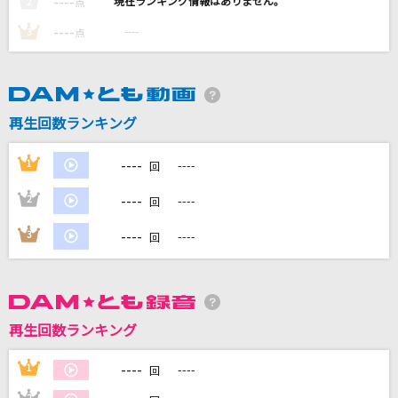
----
----
2
点
AIZO
----
----
3
点
King Gnu
テレキャスタービーボーイ(long ver.)
すりぃ feat.鏡音レン
再生回数ランキング
Star Wish
----
1
----
回
STARGLOW
----
2
----
回
群青
----
3
----
回
YOASOBI
もっと見る
再生回数ランキング
DAMの新曲・ランキングなど
カラオケ最新情報をチェック！
----
1
----
回