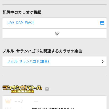
からたち野道
THE BOOM
配信中のカラオケ機種
[生音]狙いうち
LIVE DAM WAO!
山本リンダ
ファティマ
いとうかなこ
ノルル サランハゴドに関連するカラオケ楽曲
大きな古時計
ノルル サランハゴド(生音)
平井堅
Subtitle
Official髭男dism
[生音]カブトムシ
----
aiko
----
1
点