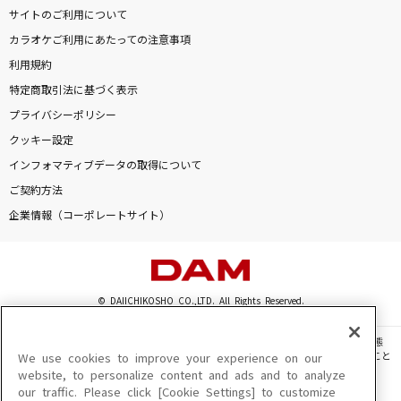
サイトのご利用について
カラオケご利用にあたっての注意事項
利用規約
特定商取引法に基づく表示
プライバシーポリシー
クッキー設定
インフォマティブデータの取得について
ご契約方法
企業情報（コーポレートサイト）
© DAIICHIKOSHO CO.,LTD. All Rights Reserved.
このサイトに掲載されている一切の文章・画像・写真・動画・音声等を、手段や形態
を問わず、著作権法の定める範囲を超えて無断で複製、転載、ファイル化などすること
We use cookies to improve your experience on our
を禁じます。
website, to personalize content and ads and to analyze
our traffic. Please click [Cookie Settings] to customize
楽曲及びコンテンツは、機種によりご利用いただけない場合があります。