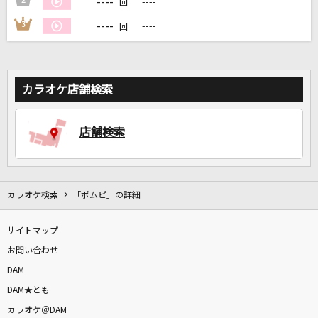
----
2
----
回
----
3
----
回
DAMに会員登録・ログインして
カラオケをもっと楽しもう！
カラオケ店舗検索
自宅でカラオケ歌い放題！
店舗検索
家族や友達と一緒に！練習にも！
カラオケ検索
「ポムピ」の詳細
サイトマップ
お問い合わせ
DAM
DAM★とも
カラオケ＠DAM