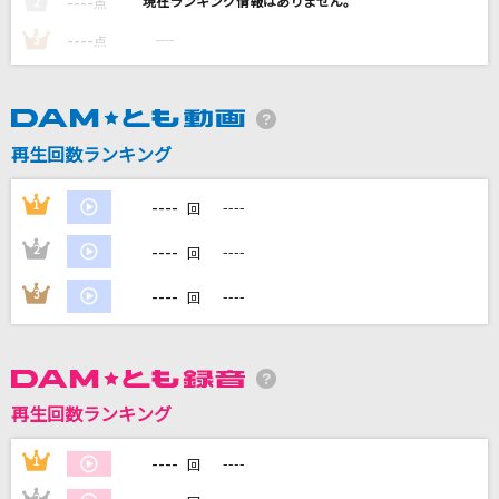
----
----
2
点
青のすみか
----
----
3
点
キタニタツヤ
Kawasaki Drift
BAD HOP
再生回数ランキング
Honto
----
1
----
回
sumika
----
2
----
回
トラップ
----
3
----
回
TOOBOE×Chevon
もっと見る
再生回数ランキング
DAMの新曲・ランキングなど
カラオケ最新情報をチェック！
----
1
----
回