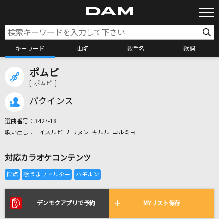
キーワード
曲名
歌手名
歌詞
ポムピ
カラオケ検索
[ ポムピ ]
パクインス
カラオケ店舗検索
選曲番号：
3427-18
イスルビ ナリヌン キルル コルミョ
カラオケリクエスト
対応カラオケコンテンツ
全国りれき
リアルタイムで歌われている曲の一覧
デンモクアプリで予約
MYリスト保存