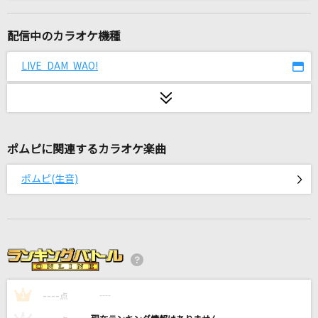
[生音]Torch of Liberty
KANA-BOON
配信中のカラオケ機種
悪魔のディール / シュークリームロケッツ
LIVE DAM WAO!
ラストアイドル
[生音]なごり雪
イルカ
ポムピに関連するカラオケ楽曲
しんでしまうとはなさけない!
ポムピ(生音)
じーざす(ワンダフル☆オポチュニティ!) feat.鏡音リン・レン
[生音]TSUNAMI
サザンオールスターズ
花束
----
back number
----
1
点