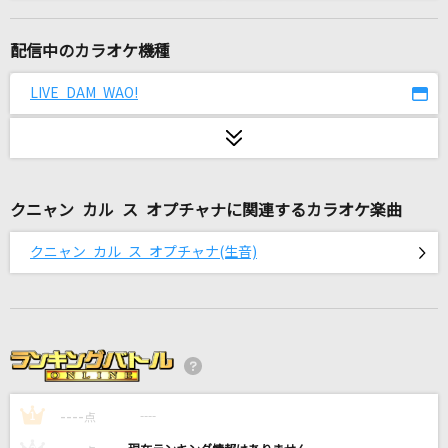
[生音]チェックのワンピース
back number
配信中のカラオケ機種
Brave Love,TIGA
LIVE DAM WAO!
地球防衛団
死神
米津玄師
クニャン カル ス オプチャナに関連するカラオケ楽曲
Brand New
クニャン カル ス オプチャナ(生音)
Mrs. GREEN APPLE
タイムマシン
1640mP(164×40mP) feat.初音ミク
セカンド・キス
----
しゅーず
----
1
点