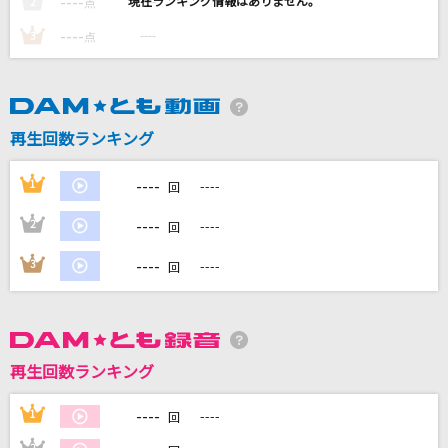
----
----
2
点
リンダ リンダ
----
----
3
点
THE BLUE HEARTS
ハナミズキ
一青 窈
再生回数ランキング
[生音]希望の轍
----
1
----
回
サザンオールスターズ
----
2
----
回
[生音]Yes,Summerdays
----
3
----
回
GLAY
もっと見る
再生回数ランキング
DAMの新曲・ランキングなど
カラオケ最新情報をチェック！
----
1
----
回