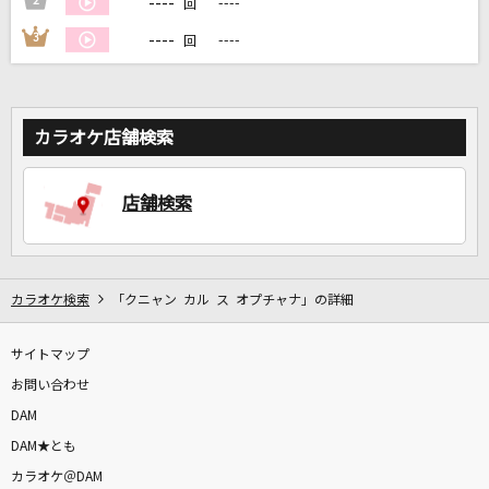
----
2
----
回
----
3
----
回
DAMに会員登録・ログインして
カラオケをもっと楽しもう！
カラオケ店舗検索
自宅でカラオケ歌い放題！
店舗検索
家族や友達と一緒に！練習にも！
カラオケ検索
「クニャン カル ス オプチャナ」の詳細
サイトマップ
お問い合わせ
DAM
DAM★とも
カラオケ＠DAM