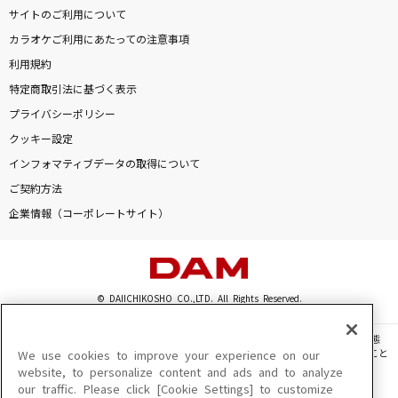
サイトのご利用について
カラオケご利用にあたっての注意事項
利用規約
特定商取引法に基づく表示
プライバシーポリシー
クッキー設定
インフォマティブデータの取得について
ご契約方法
企業情報（コーポレートサイト）
© DAIICHIKOSHO CO.,LTD. All Rights Reserved.
このサイトに掲載されている一切の文章・画像・写真・動画・音声等を、手段や形態
を問わず、著作権法の定める範囲を超えて無断で複製、転載、ファイル化などすること
We use cookies to improve your experience on our
を禁じます。
website, to personalize content and ads and to analyze
our traffic. Please click [Cookie Settings] to customize
楽曲及びコンテンツは、機種によりご利用いただけない場合があります。