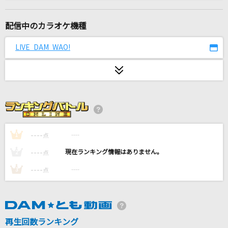
[生音]楓
スピッツ
配信中のカラオケ機種
YOKAZE
LIVE DAM WAO!
変態紳士クラブ
[生音]Happiness
嵐(アラシ)
1min/365days
ACE COLLECTION
----
----
1
点
----
----
2
点
CARNIVAL NIGHT part 2
----
----
3
点
嵐(アラシ)
[生音]OH MY LITTLE GIRL
尾崎豊
再生回数ランキング