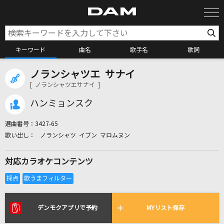
キーワード
曲名
歌手名
歌詞
ノランシャツエ サナイ
カラオケ検索
[ ノランシャツエサナイ ]
ハンミョンスク
カラオケ店舗検索
選曲番号：
3427-65
ノランシャツ イブン マロムヌン
カラオケリクエスト
対応カラオケコンテンツ
全国りれき
リアルタイムで歌われている曲の一覧
デンモクアプリで予約
MYリスト保存