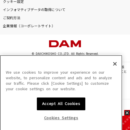
クッキー設定
インフォマティブデータの取得について
ご契約方法
企業情報（コーポレートサイト）
© DAIICHIKOSHO CO.,LTD. All Rights Reserved.
このサイトに掲載されている一切の文章・画像・写真・動画・音声等を、手段や形態
を問わず、著作権法の定める範囲を超えて無断で複製、転載、ファイル化などすること
We use cookies to improve your experience on our
を禁じます。
website, to personalize content and ads and to analyze
our traffic. Please click [Cookie Settings] to customize
楽曲及びコンテンツは、機種によりご利用いただけない場合があります。
your cookie settings on our website.
楽曲及びコンテンツの配信日、配信内容が変更になる場合があります。
楽曲によりMYリスト保存ができない場合があります。
Accept All Cookies
JASRAC許諾番号
6602250213Y31015 6602250112Y38026 6602250240Y31015
6602250241Y45122
Cookies Settings
NexTone許諾番号
ID000002945 ID000002947 ID000002937 ID000002938