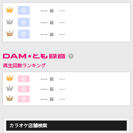
ロケットサイダー
----
1
----
回
ナユタン星人
----
2
----
回
愛情
----
3
----
回
小柳ゆき
容姿端麗な嘘
THE ORAL CIGARETTES
再生回数ランキング
幾望の月
----
1
----
回
なきゃむりゃ
----
2
----
回
もっと見る
----
3
----
回
DAMの新曲・ランキングなど
カラオケ最新情報をチェック！
カラオケ店舗検索