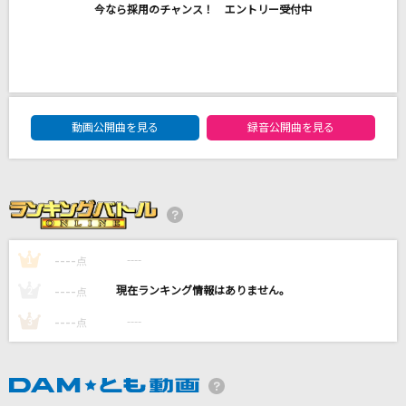
今なら採用のチャンス！ エントリー受付中
[オリカラ]色は匂へど 散りぬるを
幽閉サテライト
GO!!!
FLOW
DAM★ともボーカルエントリーランキング
動画公開曲を見る
録音公開曲を見る
[生音]Material Girl [マテリアル・ガール]
Madonna
[生音]雪月花
ヤングスキニー
----
----
1
点
もっと見る
----
----
2
点
----
----
3
点
DAMの新曲・ランキングなど
カラオケ最新情報をチェック！