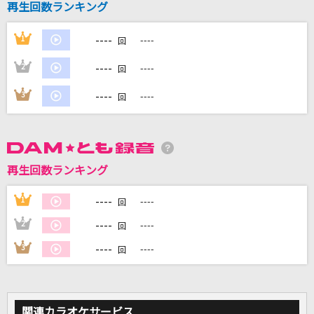
再生回数ランキング
----
1
----
DAMに会員登録・ログインして
回
カラオケをもっと楽しもう！
----
2
----
回
----
3
----
回
自宅でカラオケ歌い放題！
家族や友達と一緒に！練習にも！
再生回数ランキング
----
1
----
回
----
2
----
回
----
3
----
回
関連カラオケサービス