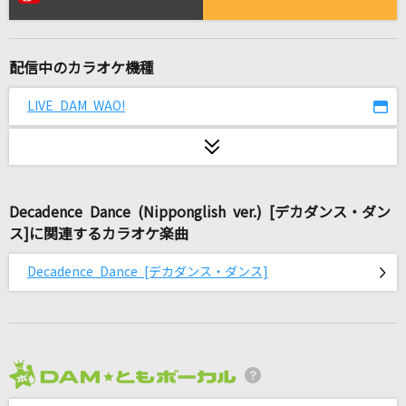
PAPARAZZI
少女時代
配信中のカラオケ機種
[生音]レイメイ
さユり×MY FIRST STORY
LIVE DAM WAO!
[生音]完全感覚Dreamer
ONE OK ROCK
Decadence Dance (Nipponglish ver.) [デカダンス・ダン
残響散歌 -アニメ映像 ver.-(TVサイズ)
ス]に関連するカラオケ楽曲
Aimer(エメ)
Decadence Dance [デカダンス・ダンス]
BOW AND ARROW(ビデオクリップバージョン)
米津玄師
[生音]カルマ
BUMP OF CHICKEN
2026年8月度