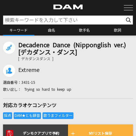
キーワード
曲名
歌手名
歌詞
Decadence Dance (Nipponglish ver.)
カラオケ検索
[デカダンス・ダンス]
[ デカダンスダンス ]
カラオケ店舗検索
Extreme
選曲番号：
3431-15
カラオケリクエスト
Trying so hard to keep up
対応カラオケコンテンツ
全国りれき
リアルタイムで歌われている曲の一覧
デンモクアプリで予約
MYリスト保存