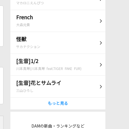
マカロニえんぴつ
French
大森元貴
怪獣
サカナクション
[生音]1/2
川本真琴(川本真琴 feat.TIGER FAKE FUR)
[生音]花とサムライ
三山ひろし
もっと見る
DAMの新曲・ランキングなど