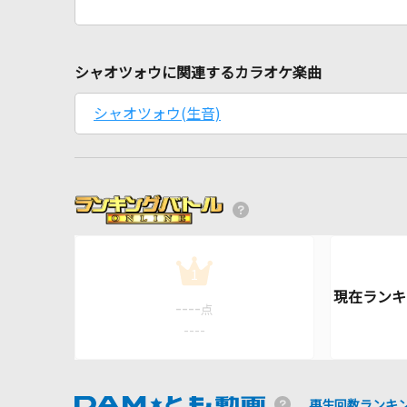
シャオツォウに関連するカラオケ楽曲
シャオツォウ(生音)
1
----
点
----
再生回数ランキ