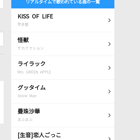
リアルタイムで歌われている曲の一覧
KISS OF LIFE
平井堅
怪獣
サカナクション
ライラック
Mrs. GREEN APPLE
グッタイム
Snow Man
曼珠沙華
まふまふ
[生音]恋人ごっこ