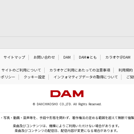
サイトマップ
お問い合わせ
DAM
DAM★とも
カラオケ＠DAM
サイトのご利用について
カラオケご利用にあたっての注意事項
利用規約
ーポリシー
クッキー設定
インフォマティブデータの取得について
ご契
© DAIICHIKOSHO CO.,LTD. All Rights Reserved.
・写真・動画・音声等を、手段や形態を問わず、著作権法の定める範囲を超えて無断で複
楽曲及びコンテンツは、機種によりご利用いただけない場合があります。
楽曲及びコンテンツの配信日、配信内容が変更になる場合があります。