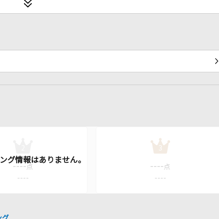
2
3
----
----
点
点
----
----
ング