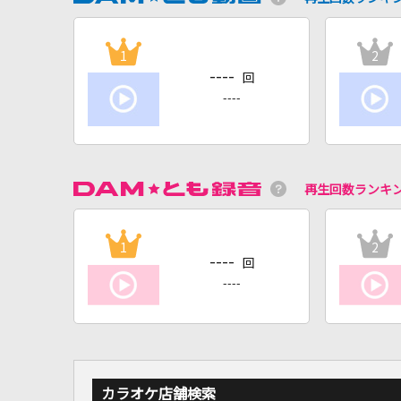
1
2
----
回
----
再生回数ランキ
1
2
----
回
----
カラオケ店舗検索