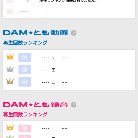
----
----
2
点
START
----
----
3
点
愛内里菜
ハートのエースが出てこない
キャンディーズ
再生回数ランキング
ビリミリオン
----
1
----
回
優里
----
2
----
回
カリスマックス
----
3
----
回
Snow Man
もっと見る
再生回数ランキング
DAMの新曲・ランキングなど
カラオケ最新情報をチェック！
----
1
----
回