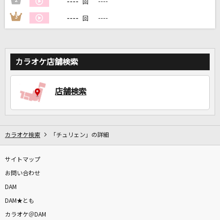
----
2
----
回
----
3
----
回
DAMに会員登録・ログインして
カラオケをもっと楽しもう！
カラオケ店舗検索
自宅でカラオケ歌い放題！
店舗検索
家族や友達と一緒に！練習にも！
カラオケ検索
「チュリェン」の詳細
サイトマップ
お問い合わせ
DAM
DAM★とも
カラオケ＠DAM