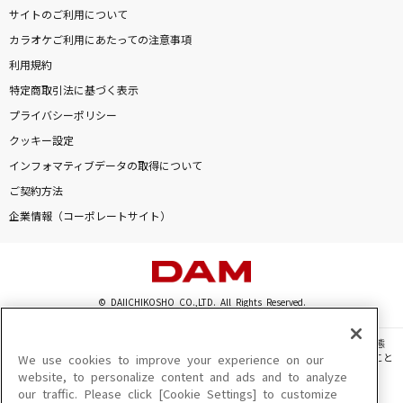
サイトのご利用について
カラオケご利用にあたっての注意事項
利用規約
特定商取引法に基づく表示
プライバシーポリシー
クッキー設定
インフォマティブデータの取得について
ご契約方法
企業情報（コーポレートサイト）
© DAIICHIKOSHO CO.,LTD. All Rights Reserved.
このサイトに掲載されている一切の文章・画像・写真・動画・音声等を、手段や形態
を問わず、著作権法の定める範囲を超えて無断で複製、転載、ファイル化などすること
We use cookies to improve your experience on our
を禁じます。
website, to personalize content and ads and to analyze
our traffic. Please click [Cookie Settings] to customize
楽曲及びコンテンツは、機種によりご利用いただけない場合があります。