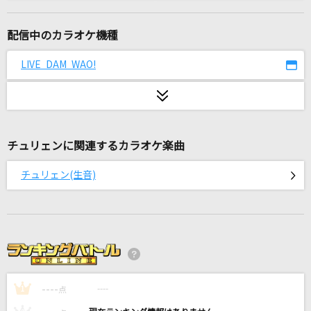
[生音]Walking with you
Novelbright
配信中のカラオケ機種
[生音]水平線
LIVE DAM WAO!
back number
ガンバッテンダー
iLiFE!
チュリェンに関連するカラオケ楽曲
セーラー服と機関銃
チュリェン(生音)
薬師丸ひろ子
虹の素
＝LOVE
ワタリドリ
----
[Alexandros]
----
1
点