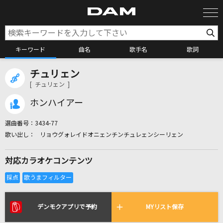
キーワード
曲名
歌手名
歌詞
チュリェン
カラオケ検索
[ チュリェン ]
ホンハイアー
カラオケ店舗検索
選曲番号：
3434-77
リョウグォレイドオニェンチンチュレェンシーリェン
カラオケリクエスト
対応カラオケコンテンツ
全国りれき
リアルタイムで歌われている曲の一覧
デンモクアプリで予約
MYリスト保存