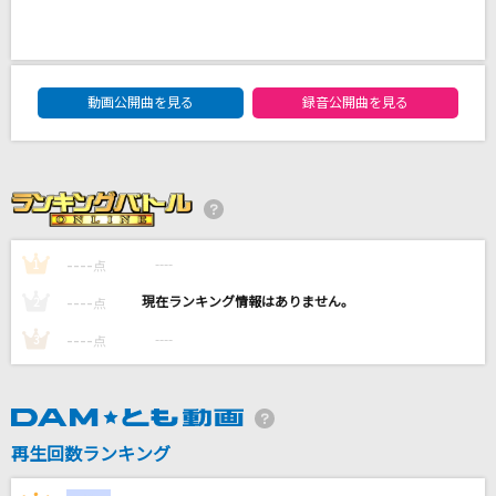
ヴァンパイア
DECO*27
DAM★ともボーカルエントリーランキング
最大公約数
動画公開曲を見る
録音公開曲を見る
SEKAI NO OWARI(世界の終わり)
好きすぎて滅！
M!LK
----
----
1
点
マリーゴールド
あいみょん
----
----
2
点
----
----
3
点
もっと見る
DAMの新曲・ランキングなど
カラオケ最新情報をチェック！
再生回数ランキング