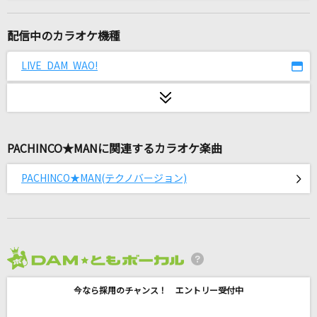
[生音]アイノカタチ feat.HIDE(GReeeeN)
Misia
配信中のカラオケ機種
Let It Go～ありのままで～
LIVE DAM WAO!
松たか子
[生音]桜
コブクロ
PACHINCO★MANに関連するカラオケ楽曲
夏祭り
PACHINCO★MAN(テクノバージョン)
Whiteberry
[生音]レイニーブルー
徳永英明
2026年8月度
海の声
今なら採用のチャンス！ エントリー受付中
浦島太郎(桐谷健太)