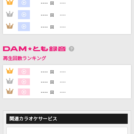
----
1
----
回
----
2
----
回
DAMに会員登録・ログインして
カラオケをもっと楽しもう！
----
3
----
回
自宅でカラオケ歌い放題！
再生回数ランキング
家族や友達と一緒に！練習にも！
----
1
----
回
----
2
----
回
----
3
----
回
関連カラオケサービス