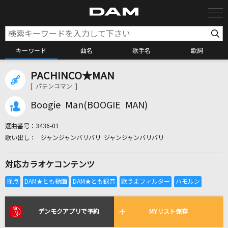
キーワード
曲名
歌手名
歌詞
PACHINCO★MAN
カラオケ検索
[ パチンコマン ]
Boogie Man(BOOGIE MAN)
カラオケ店舗検索
選曲番号：
3436-01
ジャンジャンバリバリ ジャンジャンバリバリ
カラオケリクエスト
対応カラオケコンテンツ
全国りれき
リアルタイムで歌われている曲の一覧
デンモクアプリで予約
MYリスト保存