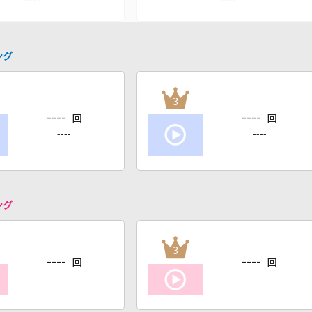
ング
3
----
----
回
回
----
----
ング
3
----
----
回
回
----
----