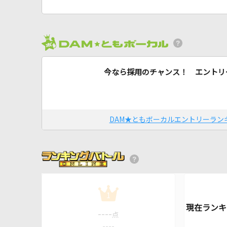
今なら採用のチャンス！ エントリ
DAM★ともボーカルエントリーラン
1
----
点
----