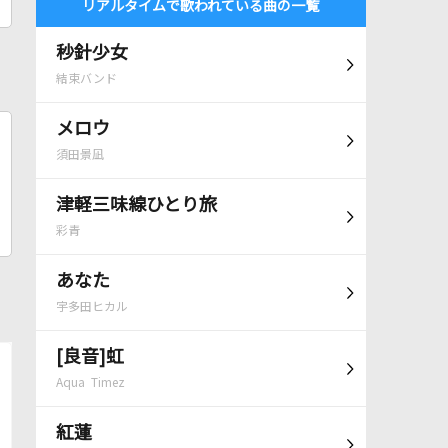
リアルタイムで歌われている曲の一覧
秒針少女
結束バンド
メロウ
須田景凪
津軽三味線ひとり旅
彩青
あなた
宇多田ヒカル
[良音]虹
Aqua Timez
紅蓮