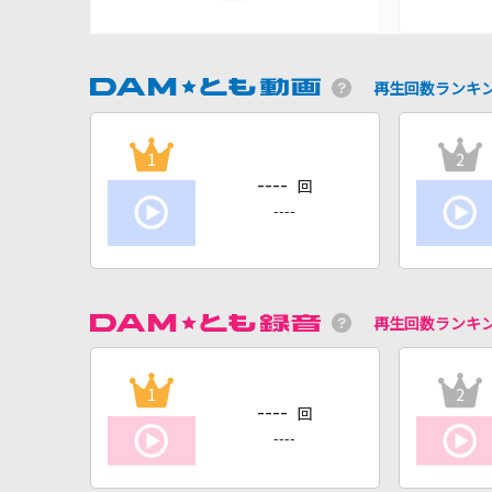
再生回数ランキ
1
2
----
回
----
再生回数ランキ
1
2
----
回
----