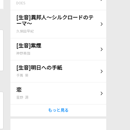
DOES
[生音]異邦人～シルクロードのテ
ーマ～
久保田早紀
[生音]紫煙
神野美伽
[生音]明日への手紙
手嶌 葵
恋
星野 源
もっと見る