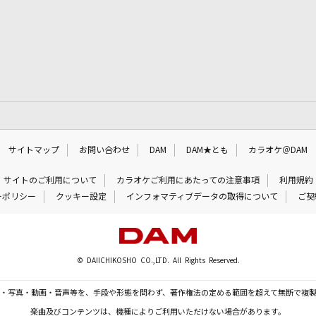
サイトマップ
お問い合わせ
DAM
DAM★とも
カラオケ＠DAM
サイトのご利用について
カラオケご利用にあたっての注意事項
利用規約
ーポリシー
クッキー設定
インフォマティブデータの取得について
ご契
© DAIICHIKOSHO CO.,LTD. All Rights Reserved.
・写真・動画・音声等を、手段や形態を問わず、著作権法の定める範囲を超えて無断で複
楽曲及びコンテンツは、機種によりご利用いただけない場合があります。