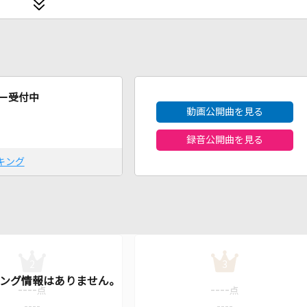
2026年8月度
ー受付中
動画公開曲を見る
録音公開曲を見る
キング
2
3
----
----
点
点
----
----