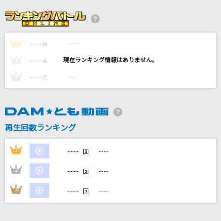
[生音]終わりなき旅
Mr.Children
----
----
1
イマココカラ
点
モーニング娘。'15
----
----
2
点
----
----
3
点
チューリングラブ feat.Sou
ナナヲアカリ
丸の内サディスティック
再生回数ランキング
椎名林檎
----
1
----
回
もっと見る
----
2
----
回
DAMの新曲・ランキングなど
----
3
----
回
カラオケ最新情報をチェック！