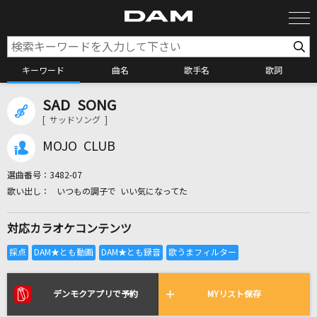
キーワード
曲名
歌手名
歌詞
SAD SONG
カラオケ検索
[ サッドソング ]
MOJO CLUB
カラオケ店舗検索
選曲番号：
3482-07
いつもの調子で いい気になってた
カラオケリクエスト
対応カラオケコンテンツ
全国りれき
リアルタイムで歌われている曲の一覧
デンモクアプリで予約
MYリスト保存