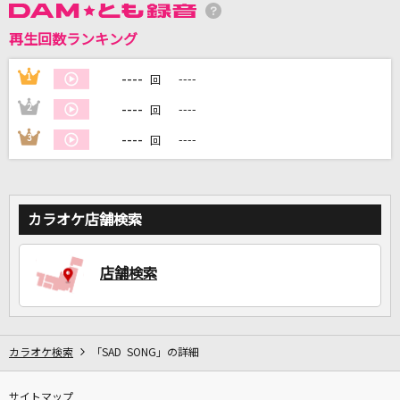
再生回数ランキング
DAMに会員登録・ログインして
カラオケをもっと楽しもう！
----
1
----
回
----
2
----
回
----
3
----
回
自宅でカラオケ歌い放題！
家族や友達と一緒に！練習にも！
カラオケ店舗検索
店舗検索
カラオケ検索
「SAD SONG」の詳細
サイトマップ