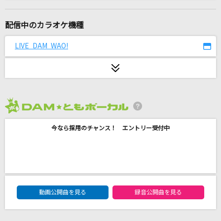
朧
市川由紀乃
配信中のカラオケ機種
[生音]メロディー
LIVE DAM WAO!
玉置浩二
アンドロイドガール
DECO*27
2026年8月度
君と約束した優しいあの場所まで
今なら採用のチャンス！ エントリー受付中
三枝夕夏 IN db
キスハグ侵略者！
iLiFE!
DAM★ともボーカルエントリーランキング
[生音]さよならエレジー
動画公開曲を見る
録音公開曲を見る
菅田将暉