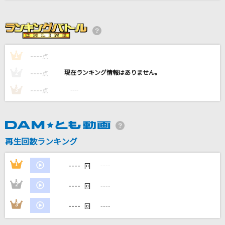
フラミンゴ
syudou
奏(かなで)
----
----
1
点
スキマスイッチ
----
----
2
点
[生音]僕は君の事が好きだけど君は僕を別に好き
----
----
3
点
じゃないみたい
back number
エンディング
再生回数ランキング
back number
----
1
----
回
もっと見る
----
2
----
回
DAMの新曲・ランキングなど
----
3
----
カラオケ最新情報をチェック！
回