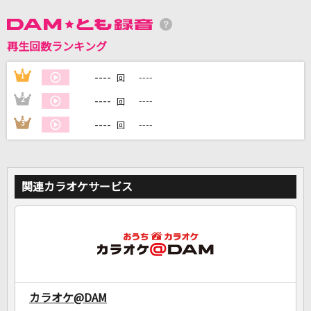
再生回数ランキング
DAMに会員登録・ログインして
カラオケをもっと楽しもう！
----
1
----
回
----
2
----
回
----
3
----
回
自宅でカラオケ歌い放題！
家族や友達と一緒に！練習にも！
関連カラオケサービス
カラオケ@DAM