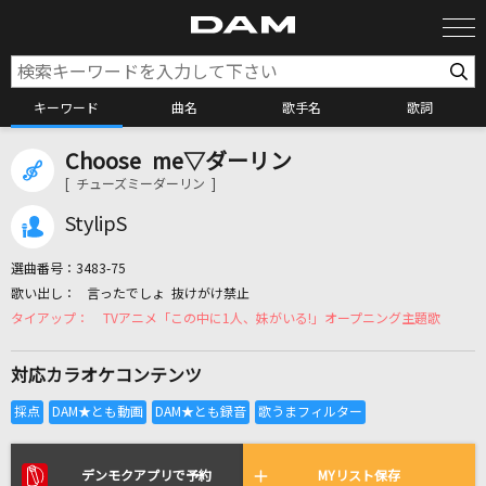
キーワード
曲名
歌手名
歌詞
Choose me▽ダーリン
カラオケ検索
[ チューズミーダーリン ]
StylipS
カラオケ店舗検索
選曲番号：
3483-75
言ったでしょ 抜けがけ禁止
カラオケリクエスト
TVアニメ「この中に1人、妹がいる!」オープニング主題歌
対応カラオケコンテンツ
全国りれき
リアルタイムで歌われている曲の一覧
デンモクアプリで予約
MYリスト保存