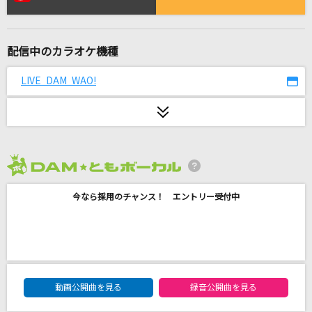
キミのことが好きなわたしが好き
櫻井優衣
配信中のカラオケ機種
[生音]あふれる涙が伝うとき
津吹みゆ
LIVE DAM WAO!
怪獣の花唄
Vaundy
[生音]366日
2026年8月度
HY
今なら採用のチャンス！ エントリー受付中
DEAREST DROP
田所あずさ
怪獣
DAM★ともボーカルエントリーランキング
動画公開曲を見る
録音公開曲を見る
サカナクション