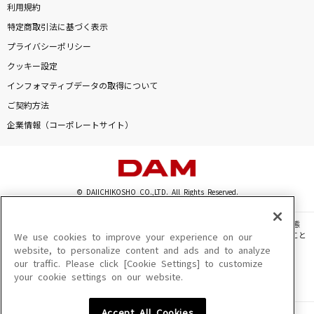
利用規約
特定商取引法に基づく表示
プライバシーポリシー
クッキー設定
インフォマティブデータの取得について
ご契約方法
企業情報（コーポレートサイト）
© DAIICHIKOSHO CO.,LTD. All Rights Reserved.
このサイトに掲載されている一切の文章・画像・写真・動画・音声等を、手段や形態
を問わず、著作権法の定める範囲を超えて無断で複製、転載、ファイル化などすること
We use cookies to improve your experience on our
を禁じます。
website, to personalize content and ads and to analyze
our traffic. Please click [Cookie Settings] to customize
楽曲及びコンテンツは、機種によりご利用いただけない場合があります。
your cookie settings on our website.
楽曲及びコンテンツの配信日、配信内容が変更になる場合があります。
楽曲によりMYリスト保存ができない場合があります。
Accept All Cookies