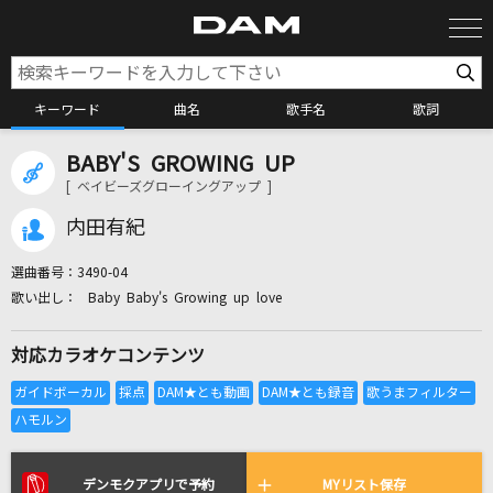
キーワード
曲名
歌手名
歌詞
BABY'S GROWING UP
カラオケ検索
[ ベイビーズグローイングアップ ]
内田有紀
カラオケ店舗検索
選曲番号：
3490-04
Baby Baby's Growing up love
カラオケリクエスト
対応カラオケコンテンツ
全国りれき
リアルタイムで歌われている曲の一覧
デンモクアプリで予約
MYリスト保存