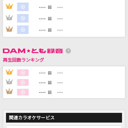
----
1
----
回
----
2
----
回
DAMに会員登録・ログインして
カラオケをもっと楽しもう！
----
3
----
回
自宅でカラオケ歌い放題！
再生回数ランキング
家族や友達と一緒に！練習にも！
----
1
----
回
----
2
----
回
----
3
----
回
関連カラオケサービス