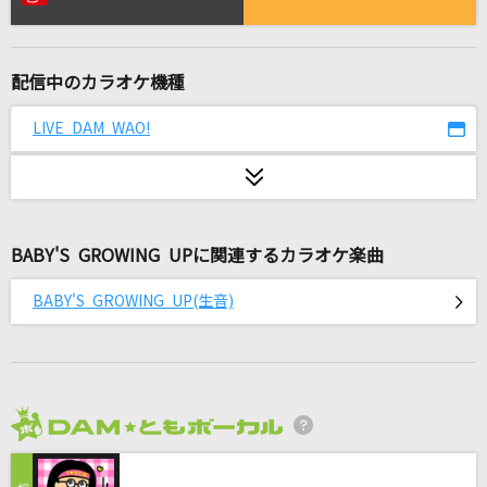
頬を濡らす雨のように
back number
配信中のカラオケ機種
幾億光年
Omoinotake
LIVE DAM WAO!
人誑し / ひとたらし(ビデオクリップバージョ
ン)
桑田佳祐
BABY'S GROWING UPに関連するカラオケ楽曲
Tranquility
BABY'S GROWING UP(生音)
SawanoHiroyuki[nZk]:Anly
ultra soul
B'z
2026年8月度
雪月花
ヤングスキニー