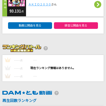
ＡＫＩＯ２０３０
さん
すーぱーUtaGe!砲
93.131
点
UtaGe!
DAM★ともボーカルエントリーランキング
動画公開曲を見る
録音公開曲を見る
オー！リバル
ポルノグラフィティ
嵐の金曜日
ハウンド・ドッグ
----
----
1
点
奏(かなで)
----
----
2
点
スキマスイッチ
----
----
3
点
もっと見る
DAMの新曲・ランキングなど
カラオケ最新情報をチェック！
再生回数ランキング