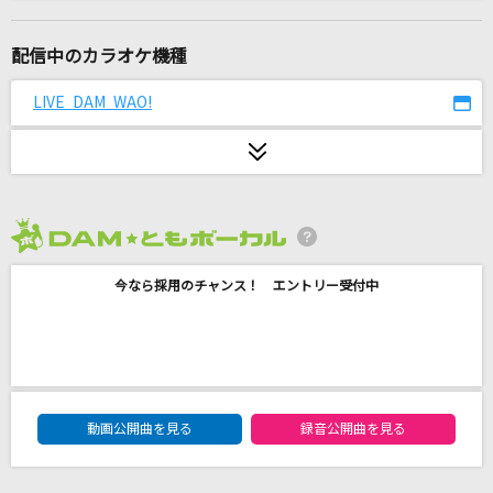
しぐれの酒場
清水博正
配信中のカラオケ機種
[生音]プライド革命
LIVE DAM WAO!
CHiCO with HoneyWorks
アイドルパワー
M!LK
2026年8月度
D.T.F
今なら採用のチャンス！ エントリー受付中
NEWS
回る空うさぎ
ダズビー
DAM★ともボーカルエントリーランキング
アイデンティティ
動画公開曲を見る
録音公開曲を見る
サカナクション