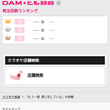
再生回数ランキング
DAMに会員登録・ログインして
カラオケをもっと楽しもう！
----
1
----
回
----
2
----
回
----
3
----
回
自宅でカラオケ歌い放題！
家族や友達と一緒に！練習にも！
カラオケ店舗検索
店舗検索
カラオケ検索
「もう一度 君に恋している」の詳細
サイトマップ