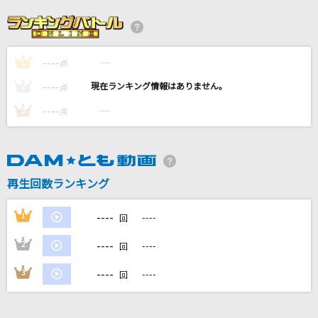
[生音]Mela!
緑黄色社会
----
----
1
花人局
点
ヨルシカ
----
----
2
点
----
----
3
点
[生音]look at the sea
おいしくるメロンパン
ウエディング
再生回数ランキング
音田雅則
----
1
----
回
もっと見る
----
2
----
回
DAMの新曲・ランキングなど
----
3
----
回
カラオケ最新情報をチェック！