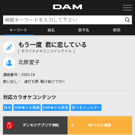
キーワード
曲名
歌手名
歌詞
もう一度 君に恋している
カラオケ検索
[ モウイチドキミニコイシテイル ]
北原愛子
カラオケ店舗検索
選曲番号：
3502-18
波打ち際 駆け抜けて行く
カラオケリクエスト
対応カラオケコンテンツ
全国りれき
リアルタイムで歌われている曲の一覧
デンモクアプリで予約
MYリスト保存