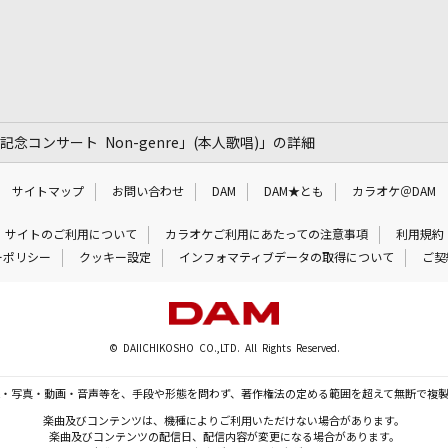
記念コンサート Non-genre」(本人歌唱)」の詳細
サイトマップ
お問い合わせ
DAM
DAM★とも
カラオケ＠DAM
サイトのご利用について
カラオケご利用にあたっての注意事項
利用規約
ーポリシー
クッキー設定
インフォマティブデータの取得について
ご契
© DAIICHIKOSHO CO.,LTD. All Rights Reserved.
・写真・動画・音声等を、手段や形態を問わず、著作権法の定める範囲を超えて無断で複
楽曲及びコンテンツは、機種によりご利用いただけない場合があります。
楽曲及びコンテンツの配信日、配信内容が変更になる場合があります。