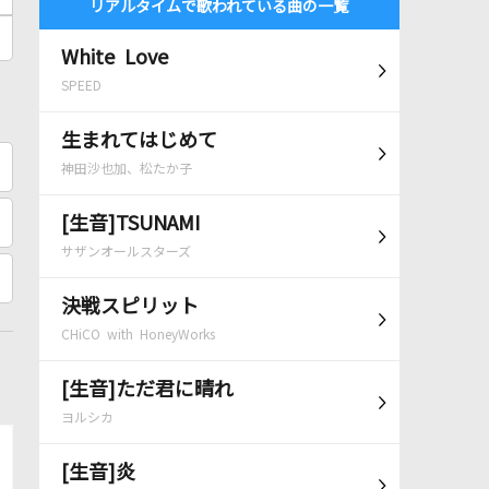
リアルタイムで歌われている曲の一覧
White Love
SPEED
生まれてはじめて
神田沙也加、松たか子
[生音]TSUNAMI
サザンオールスターズ
決戦スピリット
CHiCO with HoneyWorks
[生音]ただ君に晴れ
ヨルシカ
[生音]炎