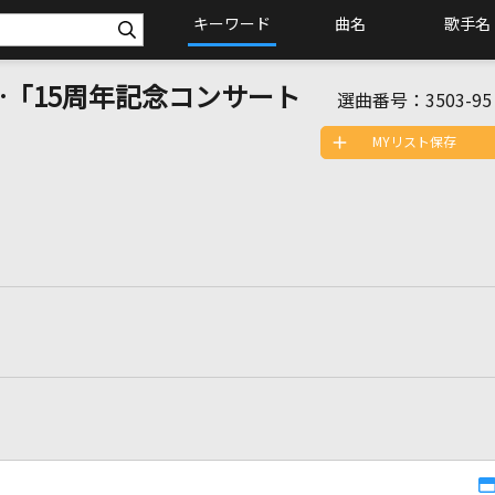
キーワード
曲名
歌手名
…「15周年記念コンサート
選曲番号：
3503-95
MYリスト保存