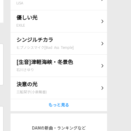
LiSA
優しい光
EXILE
シンジルチカラ
ヒプノシスマイク[Bad Ass Temple]
[生音]津軽海峡・冬景色
石川さゆり
決意の光
三船栞子(小泉萌香)
もっと見る
DAMの新曲・ランキングなど