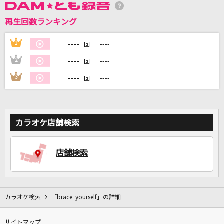
再生回数ランキング
DAMに会員登録・ログインして
カラオケをもっと楽しもう！
----
1
----
回
----
2
----
回
----
3
----
回
自宅でカラオケ歌い放題！
家族や友達と一緒に！練習にも！
カラオケ店舗検索
店舗検索
カラオケ検索
「brace yourself」の詳細
サイトマップ