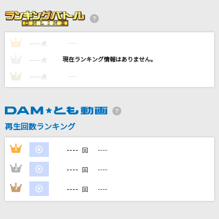
名前を呼ぶよ
ラックライフ
----
----
1
スターライトパレード
点
SEKAI NO OWARI(世界の終わり)
----
----
2
点
----
----
3
点
残機
ずっと真夜中でいいのに。
乙女解剖
再生回数ランキング
DECO*27
----
1
----
回
もっと見る
----
2
----
回
DAMの新曲・ランキングなど
----
3
----
回
カラオケ最新情報をチェック！