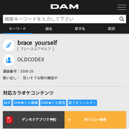
キーワード
曲名
歌手名
歌詞
brace yourself
カラオケ検索
[ ブレースユアセルフ ]
OLDCODEX
カラオケ店舗検索
選曲番号：
3508-20
狂いそうな程の雑音が
カラオケリクエスト
対応カラオケコンテンツ
全国りれき
リアルタイムで歌われている曲の一覧
デンモクアプリで予約
MYリスト保存