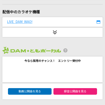
砂の惑星
ハチ feat.初音ミク
配信中のカラオケ機種
おまじない
LIVE DAM WAO!
MILGRAM アマネ(CV:田中美海)
BONBON GiRL
SARM
2026年8月度
お気に召すまま
今なら採用のチャンス！ エントリー受付中
Eve
また帰ってきたケロッ！とマーチ
ano & 粗品
DAM★ともボーカルエントリーランキング
Resplandor
動画公開曲を見る
録音公開曲を見る
EBiDAN (恵比寿学園男子部)