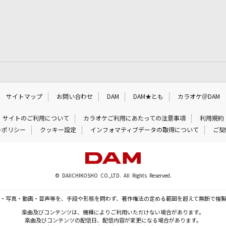
サイトマップ
お問い合わせ
DAM
DAM★とも
カラオケ＠DAM
サイトのご利用について
カラオケご利用にあたっての注意事項
利用規約
ーポリシー
クッキー設定
インフォマティブデータの取得について
ご契
© DAIICHIKOSHO CO.,LTD. All Rights Reserved.
・写真・動画・音声等を、手段や形態を問わず、著作権法の定める範囲を超えて無断で複
楽曲及びコンテンツは、機種によりご利用いただけない場合があります。
楽曲及びコンテンツの配信日、配信内容が変更になる場合があります。