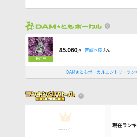
85.060
蒼威冰桜
さん
点
DAM★ともボーカルエントリーラン
1
----
点
----