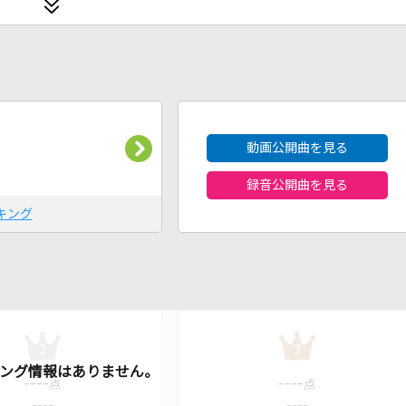
2026年8月度
動画公開曲を見る
録音公開曲を見る
キング
2
3
----
----
点
点
----
----