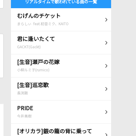
リアルタイムで歌われている曲の一覧
むげんのチケット
まらしぃ feat.初音ミク、KAITO
君に逢いたくて
GACKT(Gackt)
[生音]瀬戸の花嫁
小柳ルミ子(rumico)
[生音]巡恋歌
長渕剛
PRIDE
今井美樹
[オリカラ]銀の龍の背に乗って