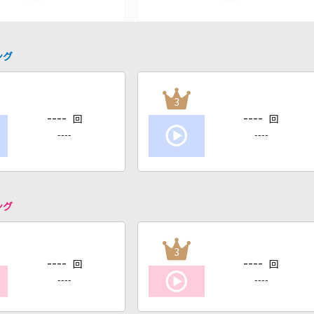
ング
3
----
----
回
回
----
----
ング
3
----
----
回
回
----
----