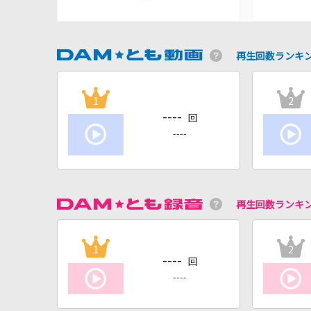
再生回数ランキ
1
2
----
回
----
再生回数ランキ
1
2
----
回
----