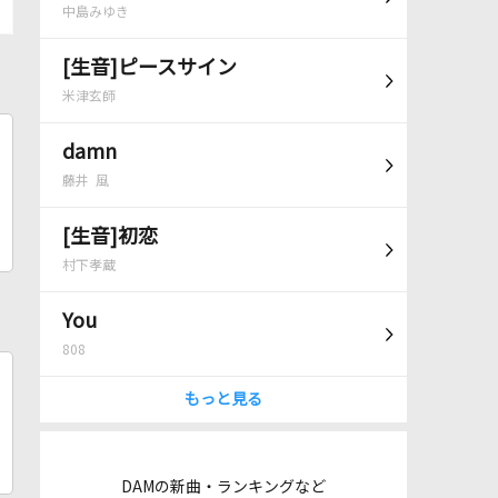
中島みゆき
[生音]ピースサイン
米津玄師
damn
藤井 風
[生音]初恋
村下孝蔵
You
808
もっと見る
DAMの新曲・ランキングなど