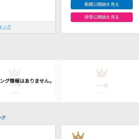
動画公開曲を見る
録音公開曲を見る
キング
2
3
----
----
点
点
----
----
ング
3