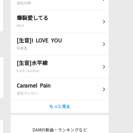
菅田将暉
爆裂愛してる
M!LK
[生音]I LOVE YOU
尾崎豊
[生音]水平線
back number
Caramel Pain
星街すいせい
もっと見る
DAMの新曲・ランキングなど