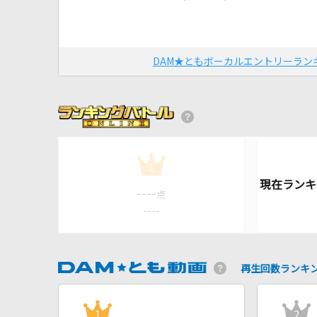
DAM★ともボーカルエントリーラン
1
----
点
----
再生回数ランキ
1
2