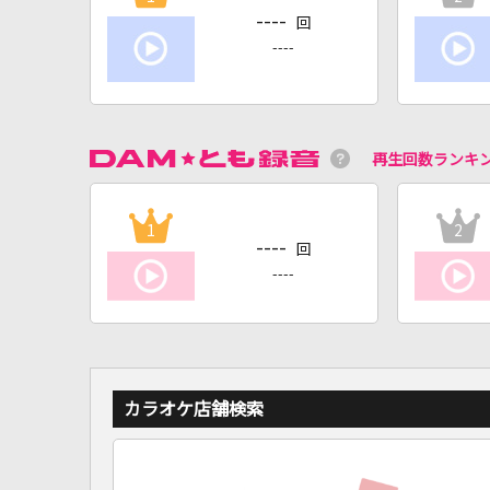
----
回
----
再生回数ランキ
1
2
----
回
----
カラオケ店舗検索