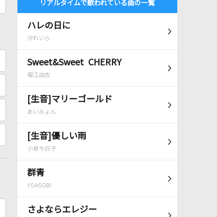
リアルタイムで歌われている曲の一覧
ハレの日に
汐れいら
Sweet&Sweet CHERRY
堀江由衣
[生音]マリーゴールド
あいみょん
[生音]優しい雨
小泉今日子
群青
YOASOBI
さよならエレジー