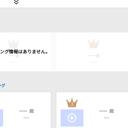
2
3
----
----
点
点
----
----
ング
3
----
----
回
回
----
----