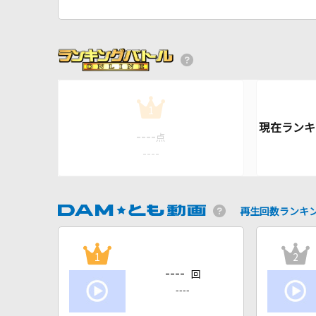
1
----
点
----
再生回数ランキ
1
2
----
回
----