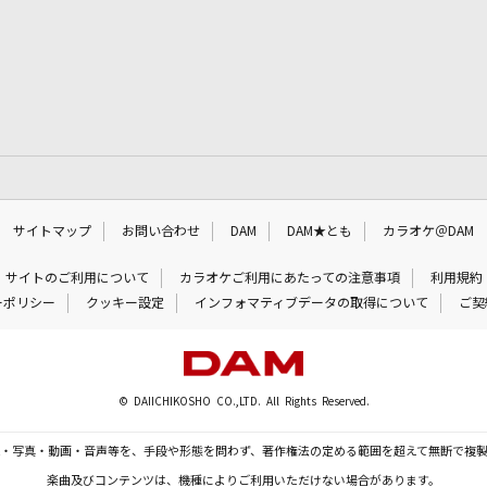
サイトマップ
お問い合わせ
DAM
DAM★とも
カラオケ＠DAM
サイトのご利用について
カラオケご利用にあたっての注意事項
利用規約
ーポリシー
クッキー設定
インフォマティブデータの取得について
ご契
© DAIICHIKOSHO CO.,LTD. All Rights Reserved.
・写真・動画・音声等を、手段や形態を問わず、著作権法の定める範囲を超えて無断で複
楽曲及びコンテンツは、機種によりご利用いただけない場合があります。