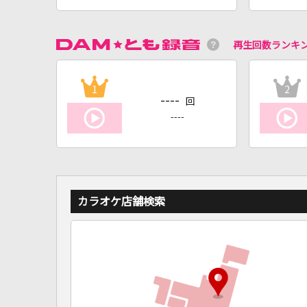
再生回数ランキ
1
2
----
回
----
カラオケ店舗検索