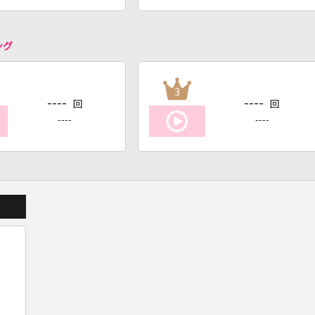
ング
3
----
----
回
回
----
----