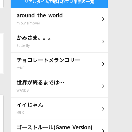
リアルタイムで歌われている曲の一覧
around the world
m.o.v.e(move)
かみさま。。。
8utterfly
チョコレートメランコリー
≠ME
世界が終るまでは…
WANDS
イイじゃん
M!LK
ゴーストルール(Game Version)