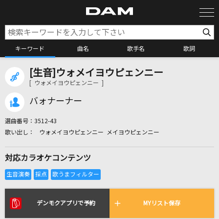
キーワード
曲名
歌手名
歌詞
[生音]ウォメイヨウピェンニー
カラオケ検索
[ ウォメイヨウピェンニー ]
バォナーナー
カラオケ店舗検索
選曲番号：
3512-43
ウォメイヨウピェンニー メイヨウピェンニー
カラオケリクエスト
対応カラオケコンテンツ
全国りれき
リアルタイムで歌われている曲の一覧
デンモクアプリで予約
MYリスト保存