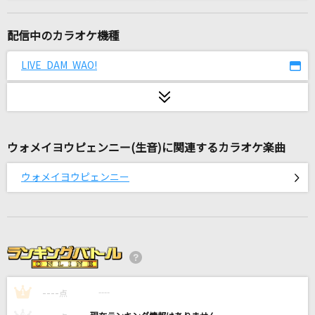
[生音]again
YUI
配信中のカラオケ機種
[生音]ツキミソウ
LIVE DAM WAO!
Novelbright
[生音]冬がはじまるよ
槇原敬之(Makihara)
ウォメイヨウピェンニー(生音)に関連するカラオケ楽曲
キセキ
ウォメイヨウピェンニー
GReeeeN
愛のうた
倖田來未
[生音]Like A Virgin [ライク・ア・ヴァージン]
----
Madonna
----
1
点