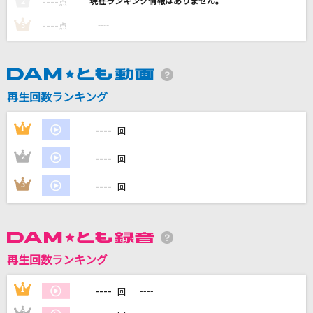
----
----
2
点
ラブ・ストーリーは突然に
----
----
3
点
小田和正
[オリカラ]虹
福山雅治
再生回数ランキング
[生音]君の知らない物語
----
1
----
回
supercell
----
2
----
回
アンダー・ザ・シー
----
3
----
回
上條恒彦
もっと見る
再生回数ランキング
DAMの新曲・ランキングなど
カラオケ最新情報をチェック！
----
1
----
回