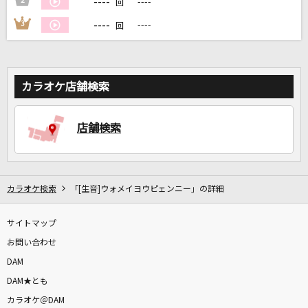
----
2
----
回
----
3
----
回
DAMに会員登録・ログインして
カラオケをもっと楽しもう！
カラオケ店舗検索
自宅でカラオケ歌い放題！
店舗検索
家族や友達と一緒に！練習にも！
カラオケ検索
「[生音]ウォメイヨウピェンニー」の詳細
サイトマップ
お問い合わせ
DAM
DAM★とも
カラオケ＠DAM