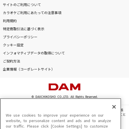
サイトのご利用について
カラオケご利用にあたっての注意事項
利用規約
特定商取引法に基づく表示
プライバシーポリシー
クッキー設定
インフォマティブデータの取得について
ご契約方法
企業情報（コーポレートサイト）
© DAIICHIKOSHO CO.,LTD. All Rights Reserved.
このサイトに掲載されている一切の文章・画像・写真・動画・音声等を、手段や形態
を問わず、著作権法の定める範囲を超えて無断で複製、転載、ファイル化などすること
We use cookies to improve your experience on our
を禁じます。
website, to personalize content and ads and to analyze
our traffic. Please click [Cookie Settings] to customize
楽曲及びコンテンツは、機種によりご利用いただけない場合があります。