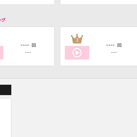
ング
3
----
----
回
回
----
----