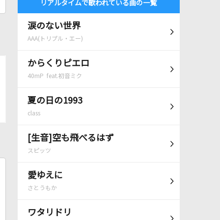
リアルタイムで歌われている曲の一覧
涙のない世界
AAA(トリプル・エー)
からくりピエロ
40mP feat.初音ミク
夏の日の1993
class
[生音]空も飛べるはず
スピッツ
愛ゆえに
さとうもか
ワタリドリ