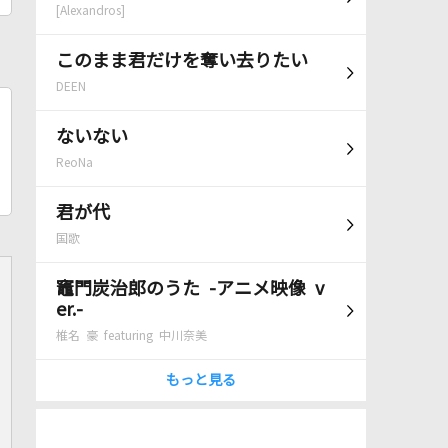
[Alexandros]
このまま君だけを奪い去りたい
DEEN
ないない
ReoNa
君が代
国歌
竈門炭治郎のうた -アニメ映像 v
er.-
椎名 豪 featuring 中川奈美
もっと見る