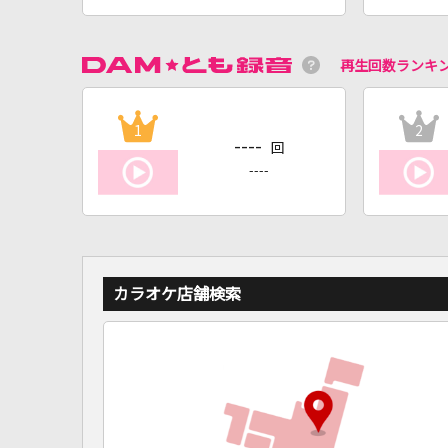
再生回数ランキ
1
2
----
回
----
カラオケ店舗検索