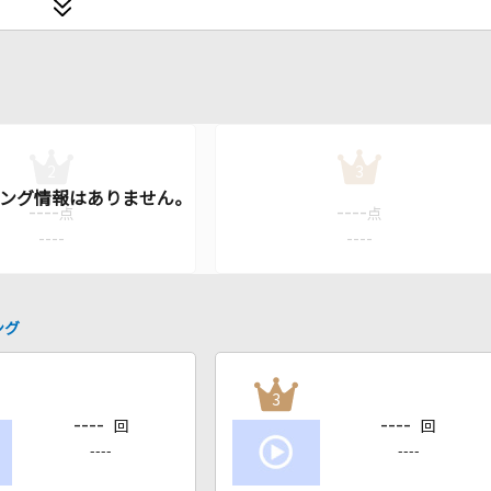
2
3
----
----
点
点
----
----
ング
3
----
----
回
回
----
----