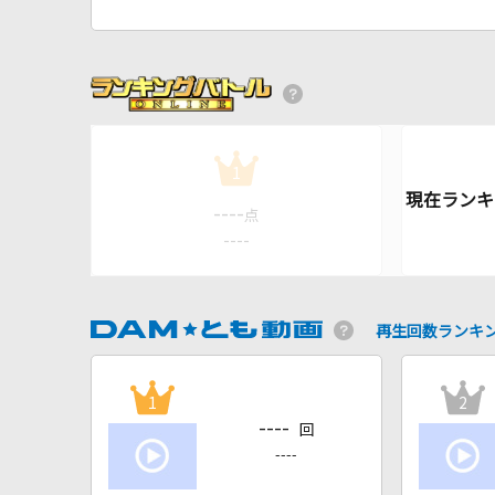
1
----
点
----
再生回数ランキ
1
2
----
回
----