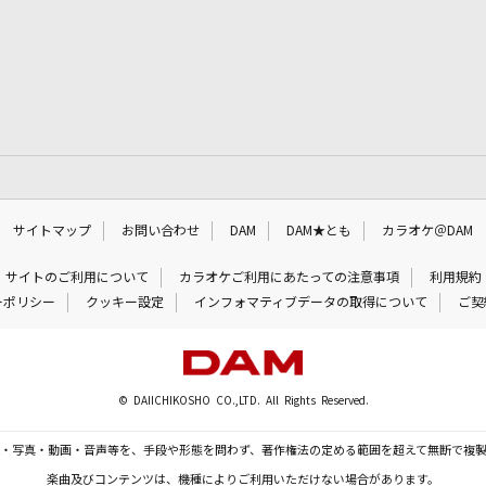
サイトマップ
お問い合わせ
DAM
DAM★とも
カラオケ＠DAM
サイトのご利用について
カラオケご利用にあたっての注意事項
利用規約
ーポリシー
クッキー設定
インフォマティブデータの取得について
ご契
© DAIICHIKOSHO CO.,LTD. All Rights Reserved.
・写真・動画・音声等を、手段や形態を問わず、著作権法の定める範囲を超えて無断で複
楽曲及びコンテンツは、機種によりご利用いただけない場合があります。