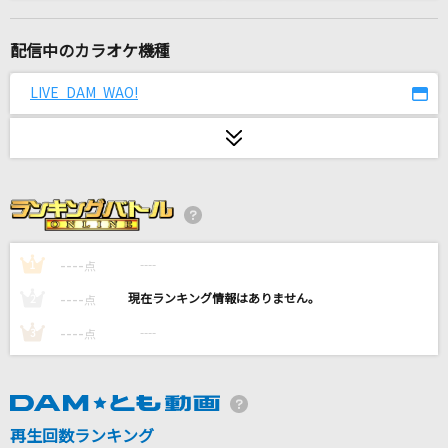
田園
玉置浩二
配信中のカラオケ機種
恋人ごっこ
LIVE DAM WAO!
マカロニえんぴつ
[生音]マリーゴールド
あいみょん
[生音]幻
My Hair is Bad
----
----
1
点
----
----
2
点
怪物
----
----
3
点
YOASOBI
オトノケ
Creepy Nuts
再生回数ランキング