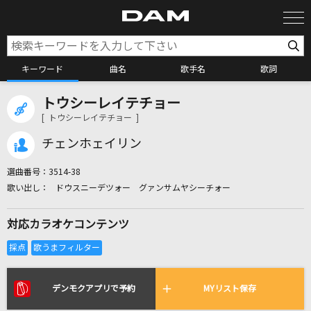
キーワード
曲名
歌手名
歌詞
トウシーレイテチョー
カラオケ検索
[ トウシーレイテチョー ]
チェンホェイリン
カラオケ店舗検索
選曲番号：
3514-38
ドウスニーデツォー グァンサムヤシーチォー
カラオケリクエスト
対応カラオケコンテンツ
全国りれき
リアルタイムで歌われている曲の一覧
デンモクアプリで予約
MYリスト保存