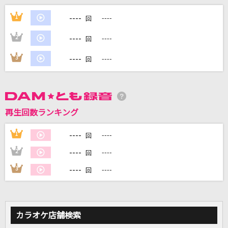
透明
----
1
----
回
Novelbright
----
2
----
回
ウエディング
----
3
----
回
音田雅則
[生音]そういう好き
wacci
再生回数ランキング
[生音]いとしのエリー
----
1
----
回
サザンオールスターズ
----
2
----
回
もっと見る
----
3
----
回
DAMの新曲・ランキングなど
カラオケ最新情報をチェック！
カラオケ店舗検索