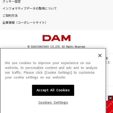
クッキー設定
インフォマティブデータの取得について
ご契約方法
企業情報（コーポレートサイト）
© DAIICHIKOSHO CO.,LTD. All Rights Reserved.
このサイトに掲載されている一切の文章・画像・写真・動画・音声等を、手段や形態
を問わず、著作権法の定める範囲を超えて無断で複製、転載、ファイル化などすること
We use cookies to improve your experience on our
を禁じます。
website, to personalize content and ads and to analyze
our traffic. Please click [Cookie Settings] to customize
楽曲及びコンテンツは、機種によりご利用いただけない場合があります。
your cookie settings on our website.
楽曲及びコンテンツの配信日、配信内容が変更になる場合があります。
楽曲によりMYリスト保存ができない場合があります。
Accept All Cookies
JASRAC許諾番号
6602250213Y31015 6602250112Y38026 6602250240Y31015
6602250241Y45122
Cookies Settings
NexTone許諾番号
ID000002945 ID000002947 ID000002937 ID000002938