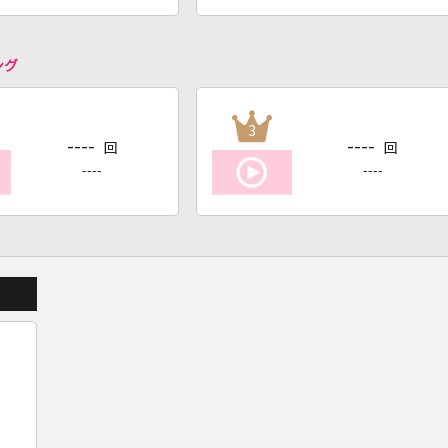
ング
3
----
----
回
回
----
----