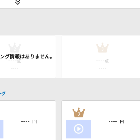
2
3
----
----
点
点
----
----
ング
3
----
----
回
回
----
----