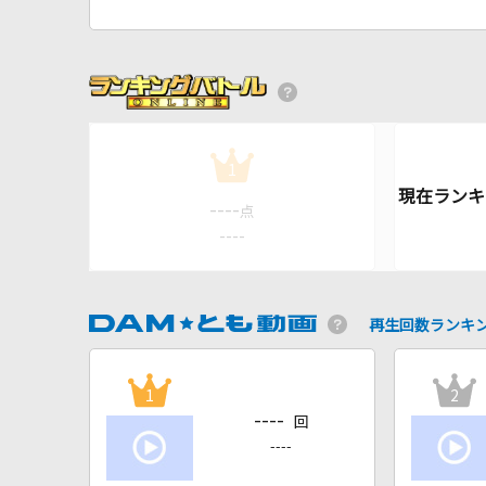
1
----
点
----
再生回数ランキ
1
2
----
回
----