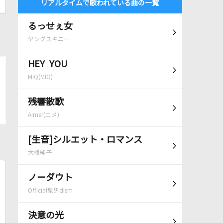
リアルタイムで歌われている曲の一覧
るっせぇ女
ヤングスキニー
HEY YOU
MIQ(MIO)
残響散歌
Aimer(エメ)
[生音]シルエット・ロマンス
大橋純子
ノーダウト
Official髭男dism
決意の光