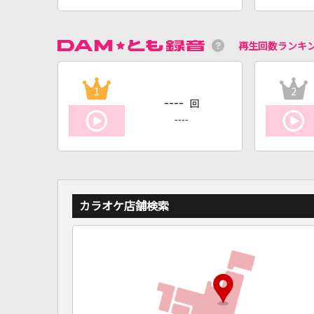
再生回数ランキ
1
2
----
回
----
カラオケ店舗検索