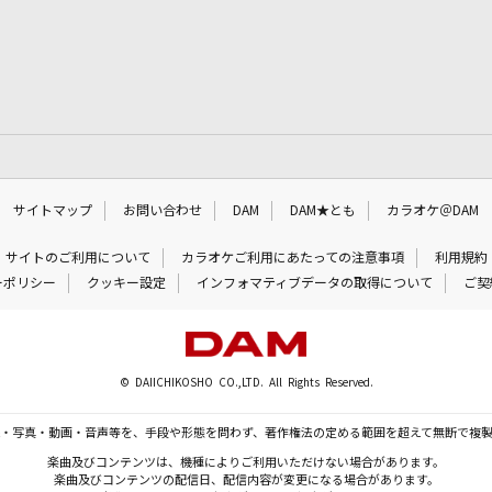
サイトマップ
お問い合わせ
DAM
DAM★とも
カラオケ＠DAM
サイトのご利用について
カラオケご利用にあたっての注意事項
利用規約
ーポリシー
クッキー設定
インフォマティブデータの取得について
ご契
© DAIICHIKOSHO CO.,LTD. All Rights Reserved.
・写真・動画・音声等を、手段や形態を問わず、著作権法の定める範囲を超えて無断で複
楽曲及びコンテンツは、機種によりご利用いただけない場合があります。
楽曲及びコンテンツの配信日、配信内容が変更になる場合があります。