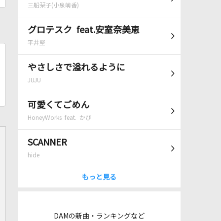
三船栞子(小泉萌香)
グロテスク feat.安室奈美恵
平井堅
やさしさで溢れるように
JUJU
可愛くてごめん
HoneyWorks feat. かぴ
SCANNER
hide
もっと見る
DAMの新曲・ランキングなど