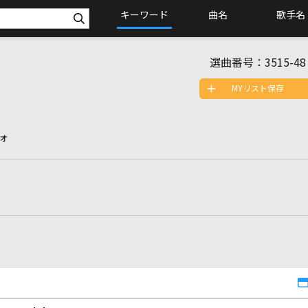
キーワード
曲名
歌手名
選曲番号：
3515-48
MYリスト保存
ォ