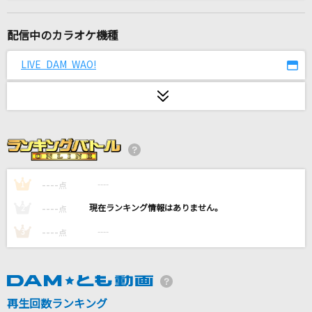
少年時代 (あの夏のルカver.)
suis from ヨルシカ
配信中のカラオケ機種
おジャ魔女カーニバル!!
LIVE DAM WAO!
MAHO堂
[生音]碧いうさぎ
酒井法子
あさきゆめみし
まふまふ
----
----
1
点
----
----
2
点
shiori
----
----
3
点
OddRe:
イケナイ太陽(令和ver.)
ORANGE RANGE
再生回数ランキング