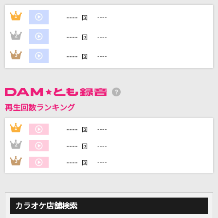
ジャンキーナイトタウンオーケストラ
----
1
----
回
すりぃ
----
2
----
回
残酷な天使のテーゼ
----
3
----
回
高橋洋子
サイレントマジョリティー
欅坂46
再生回数ランキング
忘れてください
----
1
----
回
ヨルシカ
----
2
----
回
もっと見る
----
3
----
回
DAMの新曲・ランキングなど
カラオケ最新情報をチェック！
カラオケ店舗検索