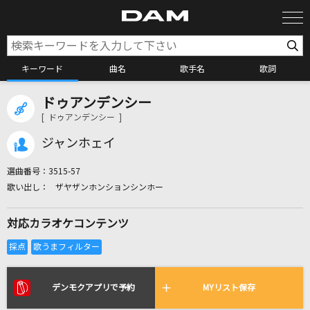
キーワード
曲名
歌手名
歌詞
ドゥアンデンシー
カラオケ検索
[ ドゥアンデンシー ]
ジャンホェイ
カラオケ店舗検索
選曲番号：
3515-57
ザヤザンホンションシンホー
カラオケリクエスト
対応カラオケコンテンツ
全国りれき
リアルタイムで歌われている曲の一覧
デンモクアプリで予約
MYリスト保存