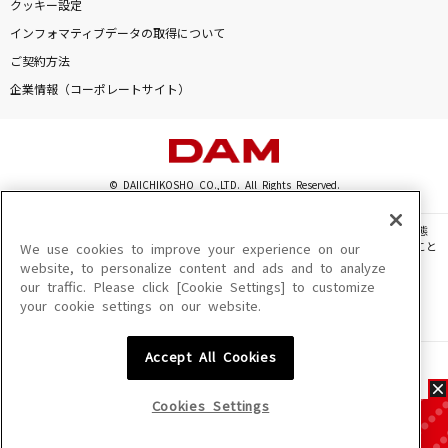
クッキー設定
インフォマティブデータの取得について
ご契約方法
企業情報（コーポレートサイト）
© DAIICHIKOSHO CO.,LTD. All Rights Reserved.
このサイトに掲載されている一切の文章・画像・写真・動画・音声等を、手段や形態
を問わず、著作権法の定める範囲を超えて無断で複製、転載、ファイル化などすること
We use cookies to improve your experience on our
を禁じます。
website, to personalize content and ads and to analyze
our traffic. Please click [Cookie Settings] to customize
楽曲及びコンテンツは、機種によりご利用いただけない場合があります。
your cookie settings on our website.
楽曲及びコンテンツの配信日、配信内容が変更になる場合があります。
楽曲によりMYリスト保存ができない場合があります。
Accept All Cookies
JASRAC許諾番号
6602250213Y31015 6602250112Y38026 6602250240Y31015
6602250241Y45122
Cookies Settings
NexTone許諾番号
ID000002945 ID000002947 ID000002937 ID000002938