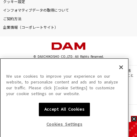
クッキー設定
インフォマティブデータの取得について
ご契約方法
企業情報（コーポレートサイト）
© DAIICHIKOSHO CO.,LTD. All Rights Reserved.
このサイトに掲載されている一切の文章・画像・写真・動画・音声等を、手段や形態
を問わず、著作権法の定める範囲を超えて無断で複製、転載、ファイル化などすること
We use cookies to improve your experience on our
を禁じます。
website, to personalize content and ads and to analyze
our traffic. Please click [Cookie Settings] to customize
楽曲及びコンテンツは、機種によりご利用いただけない場合があります。
your cookie settings on our website.
楽曲及びコンテンツの配信日、配信内容が変更になる場合があります。
楽曲によりMYリスト保存ができない場合があります。
Accept All Cookies
JASRAC許諾番号
6602250213Y31015 6602250112Y38026 6602250240Y31015
6602250241Y45122
Cookies Settings
NexTone許諾番号
ID000002945 ID000002947 ID000002937 ID000002938