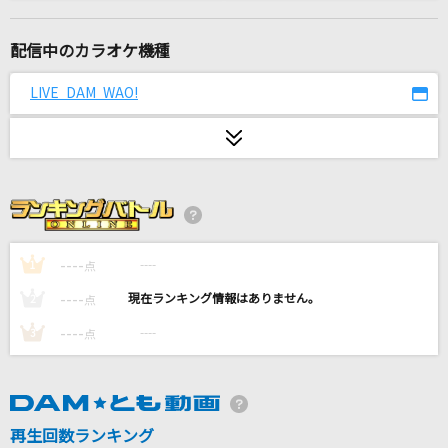
「熱き星たちよ」横浜ベイスターズ球団歌
ザ・ベイスターズ
配信中のカラオケ機種
Say!ファンファーレ!
LIVE DAM WAO!
白上フブキ
呼び声
Vaundy
[生音]ワインレッドの心
安全地帯
----
----
1
点
----
----
2
点
Subtitle
----
----
3
点
Official髭男dism
部屋とYシャツと私
平松愛理
再生回数ランキング