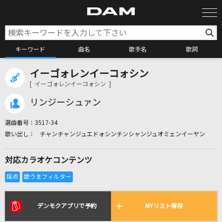
キーワード
曲名
歌手名
歌詞
イーゴォレンイーコォシン
カラオケ検索
[ イーゴォレンイーコォシン ]
リンジーシュァン
カラオケ店舗検索
選曲番号：
3517-34
チャンチャンジュエドォシンチンシャンジュオミェンイーヤン
カラオケリクエスト
対応カラオケコンテンツ
全国りれき
リアルタイムで歌われている曲の一覧
デンモクアプリで予約
MYリスト保存