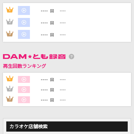
[生音]横須賀ストーリー
----
1
----
回
山口百恵
----
2
----
回
JANE DOE(ビデオクリップバージョン)
----
3
----
回
米津玄師, 宇多田ヒカル
Start in my life
倉木麻衣
再生回数ランキング
VALENTI
----
1
----
回
BoA
----
2
----
回
もっと見る
----
3
----
回
DAMの新曲・ランキングなど
カラオケ最新情報をチェック！
カラオケ店舗検索