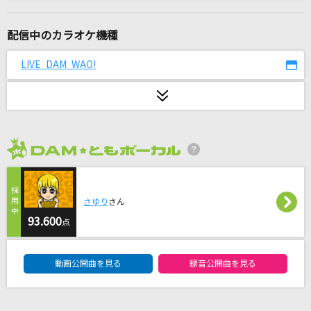
ハナミズキ
一青 窈
配信中のカラオケ機種
どんなときも。
LIVE DAM WAO!
槇原敬之(Makihara)
[生音]糸
中島みゆき
2026年8月度
Dear
Mrs. GREEN APPLE
さゆり
さん
キラリ☆彡スター☆トゥインクルプリキュア
93.600
点
北川理恵
DAM★ともボーカルエントリーランキング
動画公開曲を見る
録音公開曲を見る
花の塔
さユり