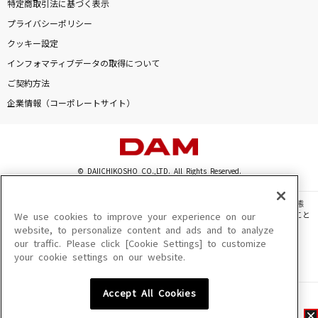
特定商取引法に基づく表示
プライバシーポリシー
クッキー設定
インフォマティブデータの取得について
ご契約方法
企業情報（コーポレートサイト）
© DAIICHIKOSHO CO.,LTD. All Rights Reserved.
このサイトに掲載されている一切の文章・画像・写真・動画・音声等を、手段や形態
を問わず、著作権法の定める範囲を超えて無断で複製、転載、ファイル化などすること
We use cookies to improve your experience on our
を禁じます。
website, to personalize content and ads and to analyze
our traffic. Please click [Cookie Settings] to customize
楽曲及びコンテンツは、機種によりご利用いただけない場合があります。
your cookie settings on our website.
楽曲及びコンテンツの配信日、配信内容が変更になる場合があります。
楽曲によりMYリスト保存ができない場合があります。
Accept All Cookies
JASRAC許諾番号
6602250213Y31015 6602250112Y38026 6602250240Y31015
6602250241Y45122