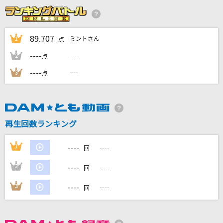
ケセラセラ
Mrs. GREEN APPLE
89.707
ミントさん
1
点
忘れじの言の葉
----
----
2
点
未来古代楽団 feat. 安次嶺希和子
----
----
3
点
[生音]サザン・ウインド
中森明菜
VALENTI
再生回数ランキング
BoA
----
1
----
回
もっと見る
----
2
----
回
DAMの新曲・ランキングなど
----
3
----
回
カラオケ最新情報をチェック！