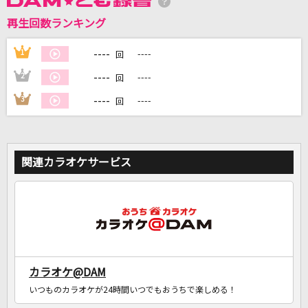
再生回数ランキング
DAMに会員登録・ログインして
カラオケをもっと楽しもう！
----
1
----
回
----
2
----
回
----
3
----
回
自宅でカラオケ歌い放題！
家族や友達と一緒に！練習にも！
関連カラオケサービス
カラオケ@DAM
いつものカラオケが24時間いつでもおうちで楽しめる！