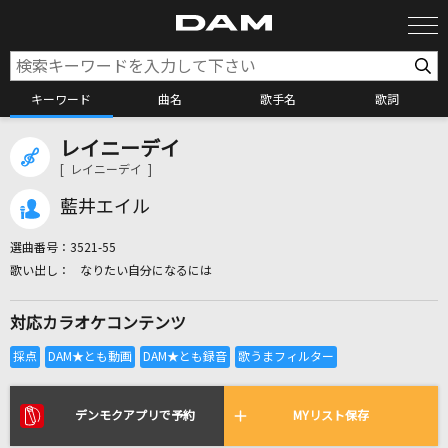
キーワード
曲名
歌手名
歌詞
レイニーデイ
カラオケ検索
[ レイニーデイ ]
藍井エイル
カラオケ店舗検索
選曲番号：
3521-55
なりたい自分になるには
カラオケリクエスト
対応カラオケコンテンツ
全国りれき
リアルタイムで歌われている曲の一覧
デンモクアプリで予約
MYリスト保存