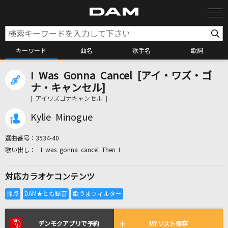
キーワード
曲名
歌手名
歌詞
I Was Gonna Cancel [アイ・ワズ・ゴ
カラオケ検索
ナ・キャンセル]
[ アイワズゴナキャンセル ]
カラオケ店舗検索
Kylie Minogue
選曲番号：
3534-40
カラオケリクエスト
I was gonna cancel Then I
対応カラオケコンテンツ
全国りれき
リアルタイムで歌われている曲の一覧
デンモクアプリで予約
MYリスト保存