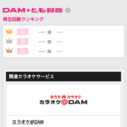
DAMに会員登録・ログインして
再生回数ランキング
カラオケをもっと楽しもう！
----
1
----
回
----
2
----
回
----
3
----
回
自宅でカラオケ歌い放題！
家族や友達と一緒に！練習にも！
関連カラオケサービス
カラオケ@DAM