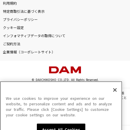
利用規約
特定商取引法に基づく表示
プライバシーポリシー
クッキー設定
インフォマティブデータの取得について
ご契約方法
企業情報（コーポレートサイト）
© DAIICHIKOSHO CO.,LTD. All Rights Reserved.
このサイトに掲載されている一切の文章・画像・写真・動画・音声等を、手段や形態
を問わず、著作権法の定める範囲を超えて無断で複製、転載、ファイル化などすること
We use cookies to improve your experience on our
を禁じます。
website, to personalize content and ads and to analyze
our traffic. Please click [Cookie Settings] to customize
楽曲及びコンテンツは、機種によりご利用いただけない場合があります。
your cookie settings on our website.
楽曲及びコンテンツの配信日、配信内容が変更になる場合があります。
楽曲によりMYリスト保存ができない場合があります。
Accept All Cookies