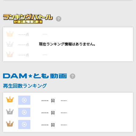
怪獣の花唄
Vaundy
ムーンライトステーション
----
----
1
点
SEKAI NO OWARI(世界の終わり)
----
----
2
点
火種
----
----
3
点
キタニタツヤ
タカラモノ～この声がなくなるまで～
ナオト・インティライミ
再生回数ランキング
もっと見る
----
1
----
回
----
2
----
DAMの新曲・ランキングなど
回
カラオケ最新情報をチェック！
----
3
----
回