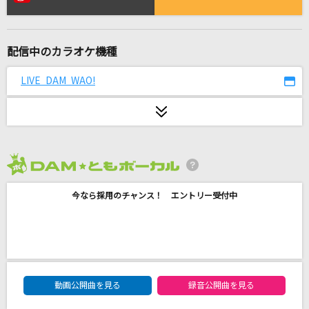
[生音]ちりぬるを
市川由紀乃
配信中のカラオケ機種
怪獣の花唄
Vaundy
LIVE DAM WAO!
[生音]素直
槇原敬之(Makihara)
metamorphose
2026年8月度
高橋洋子
今なら採用のチャンス！ エントリー受付中
[プロオケ]シングルベッド
シャ乱Q
[生音]ガラスのメモリーズ
DAM★ともボーカルエントリーランキング
TUBE(チューブ)
動画公開曲を見る
録音公開曲を見る