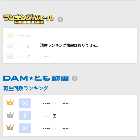
アンドロイドガール
DECO*27
セメテモノダンス
----
----
1
点
Chevon
----
----
2
点
ルル
----
----
3
点
Ado
御祭騒ぎ
東京事変
再生回数ランキング
もっと見る
----
1
----
回
----
2
----
DAMの新曲・ランキングなど
回
カラオケ最新情報をチェック！
----
3
----
回