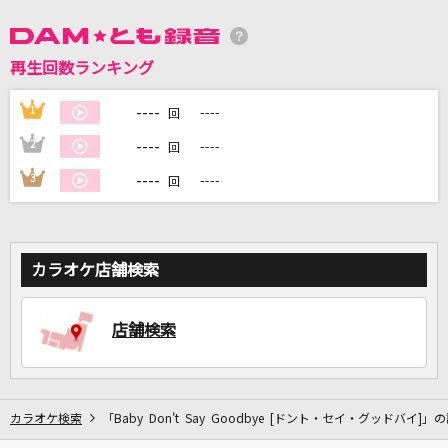
DAMに会員登録・ログインして
再生回数ランキング
カラオケをもっと楽しもう！
----
1
----
回
----
2
----
回
----
3
----
回
自宅でカラオケ歌い放題！
家族や友達と一緒に！練習にも！
カラオケ店舗検索
店舗検索
カラオケ検索
「Baby Don't Say Goodbye [ドント・セイ・グッドバイ]」