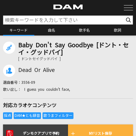
キーワード
曲名
歌手名
歌詞
Baby Don't Say Goodbye [ドント・セ
カラオケ検索
イ・グッドバイ]
[ ドントセイグッドバイ ]
カラオケ店舗検索
Dead Or Alive
選曲番号：
3556-09
カラオケリクエスト
I guess you couldn't face,
対応カラオケコンテンツ
全国りれき
リアルタイムで歌われている曲の一覧
デンモクアプリで予約
MYリスト保存