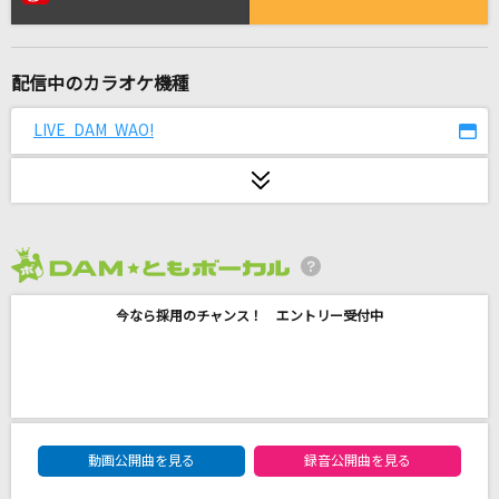
[生音]レイメイ
さユり×MY FIRST STORY
配信中のカラオケ機種
花束のかわりにメロディーを
清水翔太
LIVE DAM WAO!
ノーザンクロス
シェリル・ノーム starring May'n
[良音]硝子の少年
2026年8月度
KinKi Kids
今なら採用のチャンス！ エントリー受付中
残酷な天使のテーゼ
高橋洋子
ぼよよん行進曲
DAM★ともボーカルエントリーランキング
今井ゆうぞう・はいだしょうこ
動画公開曲を見る
録音公開曲を見る