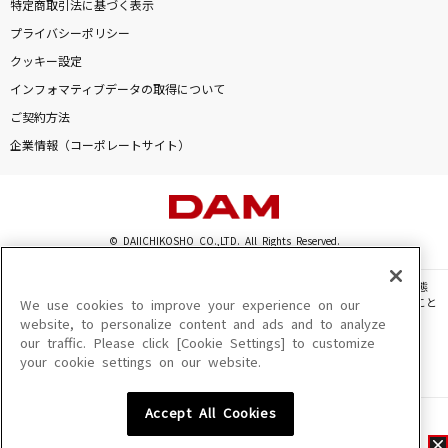
特定商取引法に基づく表示
プライバシーポリシー
クッキー設定
インフォマティブデータの取得について
ご契約方法
企業情報（コーポレートサイト）
© DAIICHIKOSHO CO.,LTD. All Rights Reserved.
このサイトに掲載されている一切の文章・画像・写真・動画・音声等を、手段や形態
を問わず、著作権法の定める範囲を超えて無断で複製、転載、ファイル化などすること
We use cookies to improve your experience on our
を禁じます。
website, to personalize content and ads and to analyze
our traffic. Please click [Cookie Settings] to customize
楽曲及びコンテンツは、機種によりご利用いただけない場合があります。
your cookie settings on our website.
楽曲及びコンテンツの配信日、配信内容が変更になる場合があります。
楽曲によりMYリスト保存ができない場合があります。
Accept All Cookies
JASRAC許諾番号
6602250213Y31015 6602250112Y38026 6602250240Y31015
6602250241Y45122