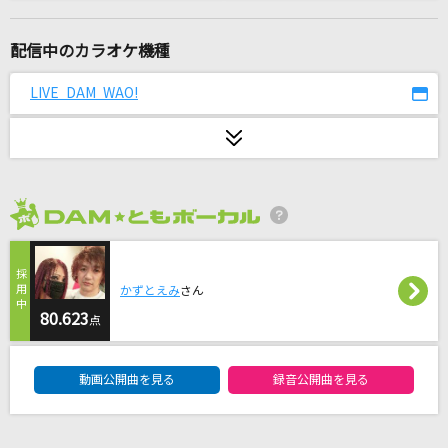
[生音]Mela!
緑黄色社会
配信中のカラオケ機種
アウトサイダー
LIVE DAM WAO!
Eve
瞬間、シンフォニー。
かぐや(cv.夏吉ゆうこ)
2026年8月度
360°(ドラえもんアニメバージョン)
miwa
かずとえみ
さん
君が眩しいから僕は星が見えない
80.623
点
SIX LOUNGE
DAM★ともボーカルエントリーランキング
動画公開曲を見る
録音公開曲を見る
[生音]ロックンロール・ウィドウ
山口百恵