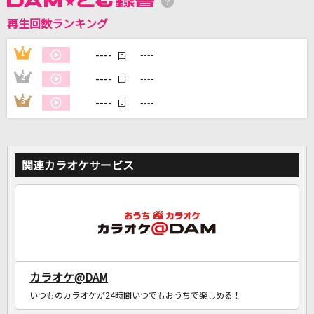
再生回数ランキング
DAMに会員登録・ログインして
カラオケをもっと楽しもう！
----
1
----
回
----
2
----
回
----
3
----
回
自宅でカラオケ歌い放題！
家族や友達と一緒に！練習にも！
関連カラオケサービス
カラオケ@DAM
いつものカラオケが24時間いつでもおうちで楽しめる！