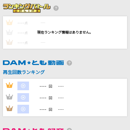
UNION
OxT
----
----
1
点
[生音]サウダージ
----
----
2
点
ポルノグラフィティ
----
----
3
点
[生音]星影のエール
GReeeeN
ただ…逢いたくて
再生回数ランキング
EXILE
----
1
----
回
もっと見る
----
2
----
回
DAMの新曲・ランキングなど
----
3
----
回
カラオケ最新情報をチェック！