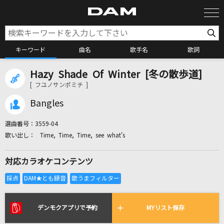
キーワード
曲名
歌手名
歌詞
Hazy Shade Of Winter [冬の散歩道]
カラオケ検索
[ フユノサンポミチ ]
Bangles
カラオケ店舗検索
選曲番号：
3559-04
Time, Time, Time, see what's
カラオケリクエスト
対応カラオケコンテンツ
全国りれき
リアルタイムで歌われている曲の一覧
デンモクアプリで予約
MYリスト保存