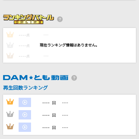
いつか
Saucy Dog
ファースト・デイト
----
----
1
点
岡田有希子
----
----
2
点
WHITE REFLECTION
----
----
3
点
TWO-MIX
[生音]ツバサ
アンダーグラフ
再生回数ランキング
もっと見る
----
1
----
回
----
2
----
DAMの新曲・ランキングなど
回
カラオケ最新情報をチェック！
----
3
----
回