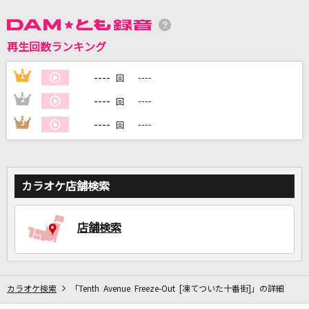
DAMに会員登録・ログインして
再生回数ランキング
カラオケをもっと楽しもう！
----
1
----
回
----
2
----
回
----
3
----
回
自宅でカラオケ歌い放題！
家族や友達と一緒に！練習にも！
カラオケ店舗検索
店舗検索
カラオケ検索
「Tenth Avenue Freeze-Out [凍てついた十番街]」の詳細