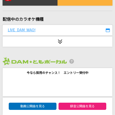
ガラクタロード
初星学園
配信中のカラオケ機種
[生音]南部のふるさと
福田こうへい
LIVE DAM WAO!
想い人
緑黄色社会
TAIDADA
2026年8月度
ずっと真夜中でいいのに。
今なら採用のチャンス！ エントリー受付中
LEVEL5-judgelight-
fripSide
RPG
DAM★ともボーカルエントリーランキング
SEKAI NO OWARI(世界の終わり)
動画公開曲を見る
録音公開曲を見る