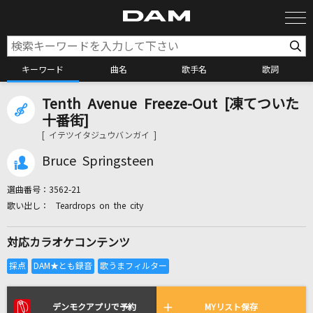
キーワード
曲名
歌手名
歌詞
Tenth Avenue Freeze-Out [凍てついた
カラオケ検索
十番街]
[ イテツイタジュウバンガイ ]
カラオケ店舗検索
Bruce Springsteen
選曲番号：
3562-21
カラオケリクエスト
Teardrops on the city
対応カラオケコンテンツ
全国りれき
リアルタイムで歌われている曲の一覧
デンモクアプリで予約
MYリスト保存