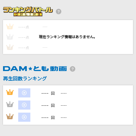
[生音]DESIRE～情熱～
中森明菜
----
----
1
ヘビーローテーション
点
AKB48
----
----
2
点
----
----
3
点
カノープス
Novelbright
いのちの名前
再生回数ランキング
木村弓
----
1
----
回
もっと見る
----
2
----
回
DAMの新曲・ランキングなど
----
3
----
回
カラオケ最新情報をチェック！