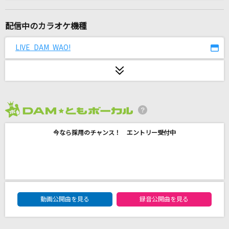
ミスター・ブルースカイ
マカロニえんぴつ
配信中のカラオケ機種
[生音]有心論
LIVE DAM WAO!
RADWIMPS
らしさ
Official髭男dism
2026年8月度
ルカルカ★ナイトフィーバー
今なら採用のチャンス！ エントリー受付中
SAM(samfree)
[生音]ロビンソン
スピッツ
DAM★ともボーカルエントリーランキング
[オリカラ]泡沫、哀のまほろば
動画公開曲を見る
録音公開曲を見る
幽閉サテライト