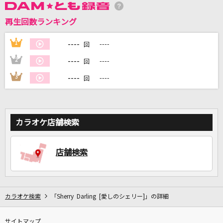
再生回数ランキング
DAMに会員登録・ログインして
カラオケをもっと楽しもう！
----
1
----
回
----
2
----
回
----
3
----
回
自宅でカラオケ歌い放題！
家族や友達と一緒に！練習にも！
カラオケ店舗検索
店舗検索
カラオケ検索
「Sherry Darling [愛しのシェリー]」の詳細
サイトマップ