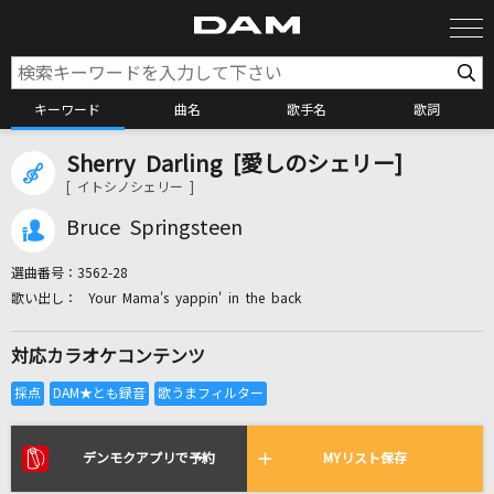
キーワード
曲名
歌手名
歌詞
Sherry Darling [愛しのシェリー]
カラオケ検索
[ イトシノシェリー ]
Bruce Springsteen
カラオケ店舗検索
選曲番号：
3562-28
Your Mama's yappin' in the back
カラオケリクエスト
対応カラオケコンテンツ
全国りれき
リアルタイムで歌われている曲の一覧
デンモクアプリで予約
MYリスト保存