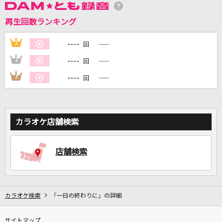
再生回数ランキング
DAMに会員登録・ログインして
カラオケをもっと楽しもう！
----
1
----
回
----
2
----
回
----
3
----
回
自宅でカラオケ歌い放題！
家族や友達と一緒に！練習にも！
カラオケ店舗検索
店舗検索
カラオケ検索
「一日の終わりに」の詳細
サイトマップ