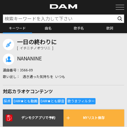
キーワード
曲名
歌手名
歌詞
一日の終わりに
カラオケ検索
[ イチニチノオワリニ ]
NANANINE
カラオケ店舗検索
選曲番号：
3566-09
透き通った気持ちを いつも
カラオケリクエスト
対応カラオケコンテンツ
全国りれき
リアルタイムで歌われている曲の一覧
デンモクアプリで予約
MYリスト保存