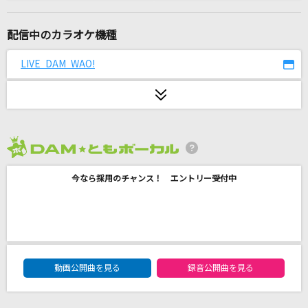
君セン!
iLiFE!
配信中のカラオケ機種
アウトライン
LIVE DAM WAO!
imase
[生音]銀の雨
松山千春
2026年8月度
[生音]夢一夜
今なら採用のチャンス！ エントリー受付中
南こうせつ
Umbrella
Mrs. GREEN APPLE
DAM★ともボーカルエントリーランキング
[生音]チェリー
動画公開曲を見る
録音公開曲を見る
スピッツ