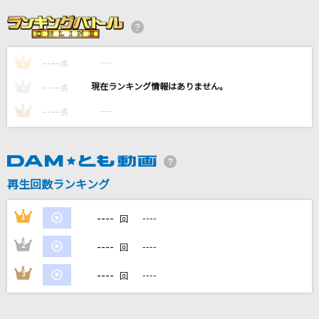
ブルーベリー・ナイツ
マカロニえんぴつ
----
----
1
スパークル [original ver.]
点
RADWIMPS
----
----
2
点
----
----
3
点
プリズム
池田綾子
Blue Jeans(ビデオクリップバージョン)
再生回数ランキング
HANA
----
1
----
回
もっと見る
----
2
----
回
DAMの新曲・ランキングなど
----
3
----
回
カラオケ最新情報をチェック！