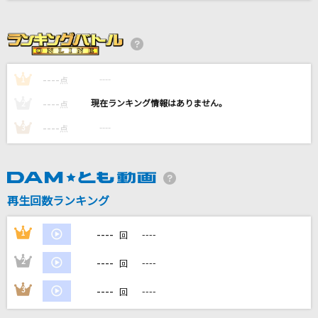
大阪LOVER
DREAMS COME TRUE
白日
----
----
1
点
King Gnu
----
----
2
点
黒髪海峡
----
----
3
点
藤崎詩乃
白い季節
Misia
再生回数ランキング
もっと見る
----
1
----
回
----
2
----
DAMの新曲・ランキングなど
回
カラオケ最新情報をチェック！
----
3
----
回