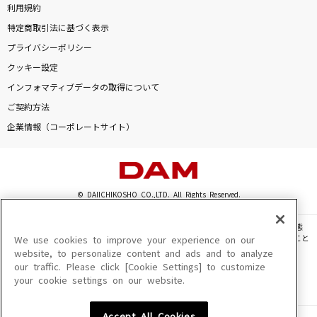
利用規約
特定商取引法に基づく表示
プライバシーポリシー
クッキー設定
インフォマティブデータの取得について
ご契約方法
企業情報（コーポレートサイト）
© DAIICHIKOSHO CO.,LTD. All Rights Reserved.
このサイトに掲載されている一切の文章・画像・写真・動画・音声等を、手段や形態
を問わず、著作権法の定める範囲を超えて無断で複製、転載、ファイル化などすること
We use cookies to improve your experience on our
を禁じます。
website, to personalize content and ads and to analyze
our traffic. Please click [Cookie Settings] to customize
楽曲及びコンテンツは、機種によりご利用いただけない場合があります。
your cookie settings on our website.
楽曲及びコンテンツの配信日、配信内容が変更になる場合があります。
楽曲によりMYリスト保存ができない場合があります。
Accept All Cookies