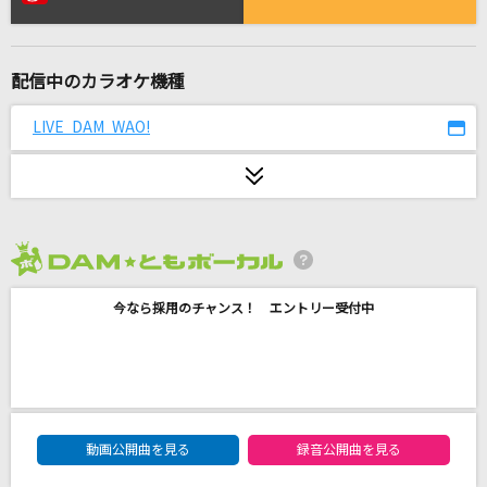
ロストワンの号哭
Neru feat.鏡音リン
配信中のカラオケ機種
群青
YOASOBI
LIVE DAM WAO!
魂のルフラン
高橋洋子
[生音]TSUNAMI
2026年8月度
サザンオールスターズ
今なら採用のチャンス！ エントリー受付中
でももう花はいらない
オフコース
ワタリドリ
DAM★ともボーカルエントリーランキング
[Alexandros]
動画公開曲を見る
録音公開曲を見る