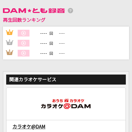
DAMに会員登録・ログインして
再生回数ランキング
カラオケをもっと楽しもう！
----
1
----
回
----
2
----
回
----
3
----
回
自宅でカラオケ歌い放題！
家族や友達と一緒に！練習にも！
関連カラオケサービス
カラオケ@DAM