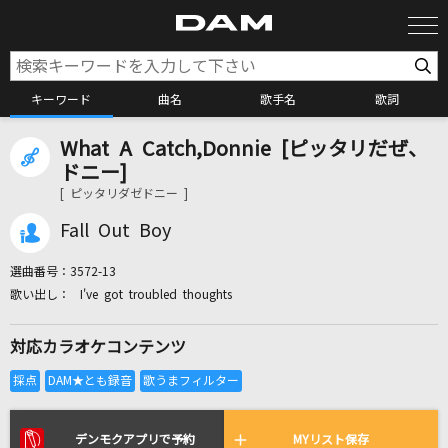
キーワード
曲名
歌手名
歌詞
What A Catch,Donnie [ピッタリだぜ、
カラオケ検索
ドニー]
[ ピッタリダゼドニー ]
カラオケ店舗検索
Fall Out Boy
選曲番号：
3572-13
カラオケリクエスト
I've got troubled thoughts
対応カラオケコンテンツ
全国りれき
リアルタイムで歌われている曲の一覧
デンモクアプリで予約
MYリスト保存