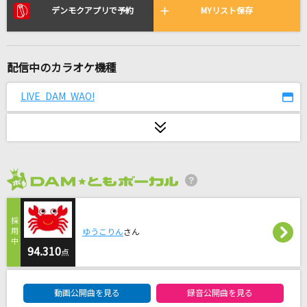
Pretender
デンモクアプリで予約
MYリスト保存
Official髭男dism
[生音]ツキミソウ
配信中のカラオケ機種
Novelbright
LIVE DAM WAO!
[プロオケ]ごめんね…
高橋真梨子
アスノヨゾラ哨戒班
Orangestar feat.IA
2026年8月度
Bonnie Butterfly
KinKi Kids
ゆうこりん
さん
94.310
点
[生音]New World
DAM★ともボーカルエントリーランキング
L'Arc-en-Ciel
動画公開曲を見る
録音公開曲を見る