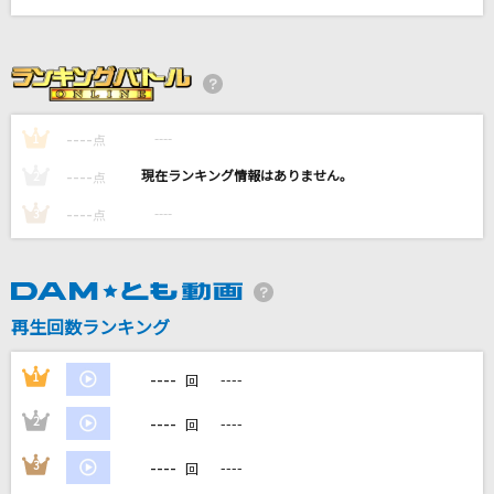
ブリキノダンス
日向電工
[生音]雨の港
大川栄策
----
----
1
点
----
----
2
点
because
----
----
timelesz
3
点
me me she
RADWIMPS
再生回数ランキング
もっと見る
----
1
----
回
DAMの新曲・ランキングなど
----
2
----
回
カラオケ最新情報をチェック！
----
3
----
回