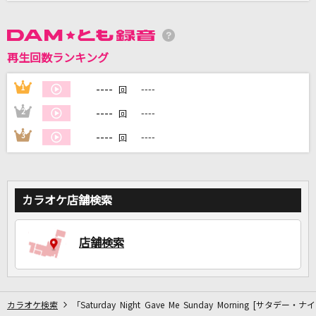
DAMに会員登録・ログインして
カラオケをもっと楽しもう！
再生回数ランキング
----
1
----
回
----
2
----
回
自宅でカラオケ歌い放題！
----
3
----
回
家族や友達と一緒に！練習にも！
カラオケ店舗検索
店舗検索
カラオケ検索
「Saturday Night Gave Me Sunday Morning 