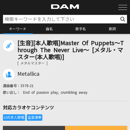
キーワード
曲名
歌手名
歌詞
[生音][本人歌唱]Master Of Puppets～T
カラオケ検索
hrough The Never Live～ [メタル・マ
スター(本人歌唱)]
[ メタルマスター ]
カラオケ店舗検索
Metallica
カラオケリクエスト
選曲番号：
3578-21
End of passion play, crumbling away
全国りれき
対応カラオケコンテンツ
リアルタイムで歌われている曲の一覧