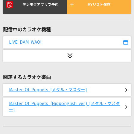
[生音]幸せ
デンモクアプリで予約
MYリスト保存
back number
[生音]青と夏
配信中のカラオケ機種
Mrs. GREEN APPLE
LIVE DAM WAO!
卵とじ
倉橋ヨエコ
[生音]20歳のめぐり逢い
関連するカラオケ楽曲
シグナル
Master Of Puppets [メタル・マスター]
天国
Mrs. GREEN APPLE
Master Of Puppets (Nipponglish ver.) [メタル・マスタ
ー]
フロムトーキョー
夏代孝明