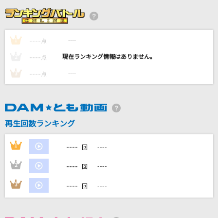
[生音]真夏の果実
サザンオールスターズ
----
----
1
点
逆光のフリューゲル
----
----
2
ツヴァイウィング(風鳴翼(CV:水樹奈々)/天羽奏(CV:高山みなみ))
点
----
----
3
点
涙そうそう
夏川りみ
ダーリン
再生回数ランキング
Mrs. GREEN APPLE
----
1
----
回
もっと見る
----
2
----
回
DAMの新曲・ランキングなど
----
3
----
回
カラオケ最新情報をチェック！