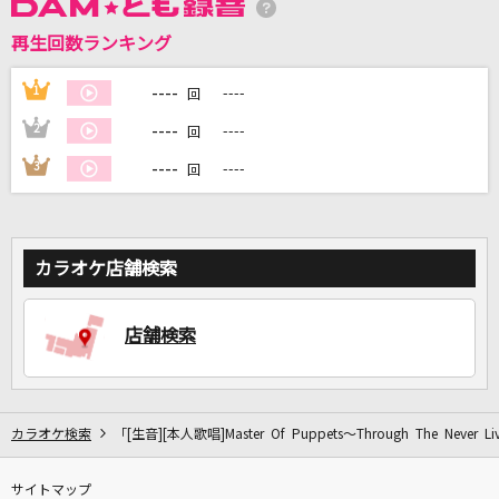
再生回数ランキング
DAMに会員登録・ログインして
カラオケをもっと楽しもう！
----
1
----
回
----
2
----
回
----
3
----
回
自宅でカラオケ歌い放題！
家族や友達と一緒に！練習にも！
カラオケ店舗検索
店舗検索
カラオケ検索
「[生音][本人歌唱]Master Of Puppets～Through The Ne
サイトマップ