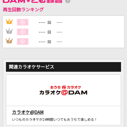
再生回数ランキング
DAMに会員登録・ログインして
カラオケをもっと楽しもう！
----
1
----
回
----
2
----
回
----
3
----
回
自宅でカラオケ歌い放題！
家族や友達と一緒に！練習にも！
関連カラオケサービス
カラオケ@DAM
いつものカラオケが24時間いつでもおうちで楽しめる！