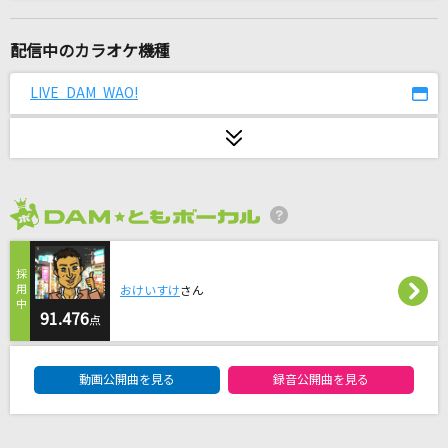
[生音]メリールー
SIX LOUNGE
配信中のカラオケ機種
助演女優症
LIVE DAM WAO!
back number
ローリンガール
wowaka feat.初音ミク
2026年8月度
I(ビデオクリップバージョン)
BUMP OF CHICKEN
おけいすけ
さん
思い出せなくなるその日まで
91.476
点
back number
DAM★ともボーカルエントリーランキング
動画公開曲を見る
録音公開曲を見る
むげんだいすき
iLiFE!