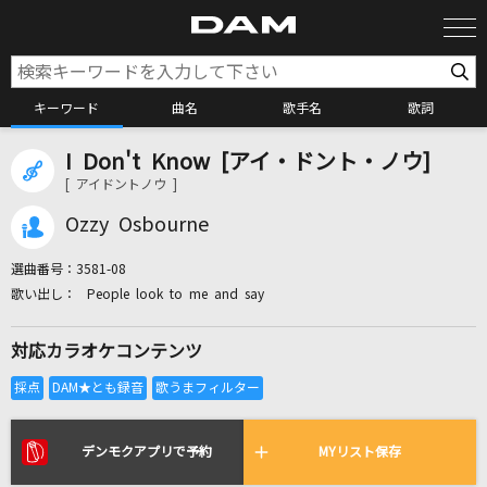
キーワード
曲名
歌手名
歌詞
I Don't Know [アイ・ドント・ノウ]
カラオケ検索
[ アイドントノウ ]
Ozzy Osbourne
カラオケ店舗検索
選曲番号：
3581-08
People look to me and say
カラオケリクエスト
対応カラオケコンテンツ
全国りれき
リアルタイムで歌われている曲の一覧
デンモクアプリで予約
MYリスト保存