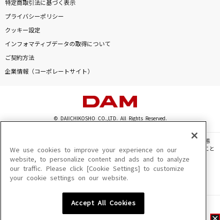
特定商取引法に基づく表示
プライバシーポリシー
クッキー設定
インフォマティブデータの取得について
ご契約方法
企業情報（コーポレートサイト）
© DAIICHIKOSHO CO.,LTD. All Rights Reserved.
このサイトに掲載されている一切の文章・画像・写真・動画・音声等を、手段や形態
を問わず、著作権法の定める範囲を超えて無断で複製、転載、ファイル化などすること
We use cookies to improve your experience on our
を禁じます。
website, to personalize content and ads and to analyze
our traffic. Please click [Cookie Settings] to customize
楽曲及びコンテンツは、機種によりご利用いただけない場合があります。
your cookie settings on our website.
楽曲及びコンテンツの配信日、配信内容が変更になる場合があります。
楽曲によりMYリスト保存ができない場合があります。
Accept All Cookies
JASRAC許諾番号
6602250213Y31015 6602250112Y38026 6602250240Y31015
6602250241Y45122