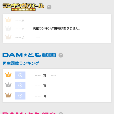
[良音]月光花
Janne Da Arc
----
----
1
点
[生音]北の漁場
----
----
2
点
北島三郎
----
----
3
点
最後の雨
JUJU
裸足の女神(LIVE Ver.)
再生回数ランキング
B'z
----
1
----
回
もっと見る
----
2
----
回
DAMの新曲・ランキングなど
----
3
----
回
カラオケ最新情報をチェック！