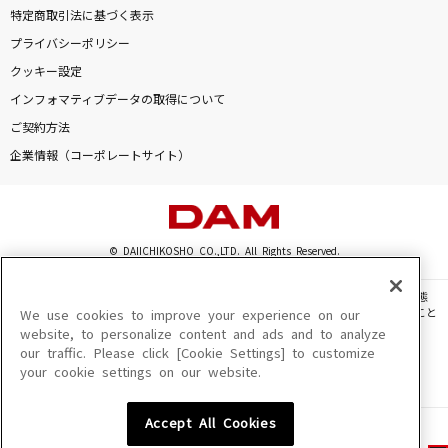
特定商取引法に基づく表示
プライバシーポリシー
クッキー設定
インフォマティブデータの取得について
ご契約方法
企業情報（コーポレートサイト）
© DAIICHIKOSHO CO.,LTD. All Rights Reserved.
このサイトに掲載されている一切の文章・画像・写真・動画・音声等を、手段や形態
を問わず、著作権法の定める範囲を超えて無断で複製、転載、ファイル化などすること
We use cookies to improve your experience on our
を禁じます。
website, to personalize content and ads and to analyze
our traffic. Please click [Cookie Settings] to customize
楽曲及びコンテンツは、機種によりご利用いただけない場合があります。
your cookie settings on our website.
楽曲及びコンテンツの配信日、配信内容が変更になる場合があります。
楽曲によりMYリスト保存ができない場合があります。
Accept All Cookies
JASRAC許諾番号
6602250213Y31015 6602250112Y38026 6602250240Y31015