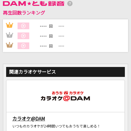
再生回数ランキング
DAMに会員登録・ログインして
カラオケをもっと楽しもう！
----
1
----
回
----
2
----
回
----
3
----
回
自宅でカラオケ歌い放題！
家族や友達と一緒に！練習にも！
関連カラオケサービス
カラオケ@DAM
いつものカラオケが24時間いつでもおうちで楽しめる！