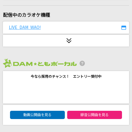
TAKE ME HIGHER
V6
配信中のカラオケ機種
SHINY DAYS
LIVE DAM WAO!
亜咲花
[生音]青春の影
TULIP(チューリップ)
2026年8月度
ILLUSION
今なら採用のチャンス！ エントリー受付中
INVOICE
カラフル。
沢井美空
DAM★ともボーカルエントリーランキング
[生音]ハッピーエンド
動画公開曲を見る
録音公開曲を見る
back number