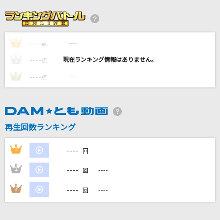
糸
EXILE ATSUSHI
----
----
1
PRIDE
点
今井美樹
----
----
2
点
----
----
3
点
Follow Me
E-girls
Stand By You
再生回数ランキング
Official髭男dism
----
1
----
回
もっと見る
----
2
----
回
DAMの新曲・ランキングなど
----
3
----
回
カラオケ最新情報をチェック！