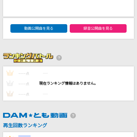
晩餐歌
tuki.
DAM★ともボーカルエントリーランキング
[生音]TAXI～4th LIVE TOUR ver.～
動画公開曲を見る
録音公開曲を見る
東方神起
悪魔の踊り方
キタニタツヤ
----
----
1
点
僕が手を叩く方へ
乃木坂46
----
----
2
点
----
----
3
点
もっと見る
DAMの新曲・ランキングなど
カラオケ最新情報をチェック！
再生回数ランキング