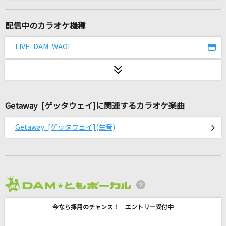
ダーリン
須田景凪
配信中のカラオケ機種
Life is... (Shintaro Morimoto)
LIVE DAM WAO!
SixTONES
学生街の喫茶店
ガロ
Getaway [ゲッタウェイ]に関連するカラオケ楽曲
[生音]ちりぬるを
Getaway [ゲッタウェイ](生音)
市川由紀乃
[生音]裸の心
あいみょん
2026年8月度
サーフィン・JAPAN
今なら採用のチャンス！ エントリー受付中
Mi-Ke