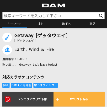
キーワード
曲名
歌手名
歌詞
Getaway [ゲッタウェイ]
カラオケ検索
[ ゲッタウェイ ]
Earth, Wind & Fire
カラオケ店舗検索
選曲番号：
3583-11
Getaway! Let's leave today!
カラオケリクエスト
対応カラオケコンテンツ
全国りれき
リアルタイムで歌われている曲の一覧
デンモクアプリで予約
MYリスト保存