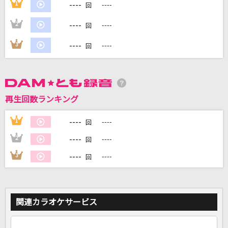
----
1
----
回
----
2
----
回
DAMに会員登録・ログインして
カラオケをもっと楽しもう！
----
3
----
回
自宅でカラオケ歌い放題！
再生回数ランキング
家族や友達と一緒に！練習にも！
----
1
----
回
----
2
----
回
----
3
----
回
関連カラオケサービス