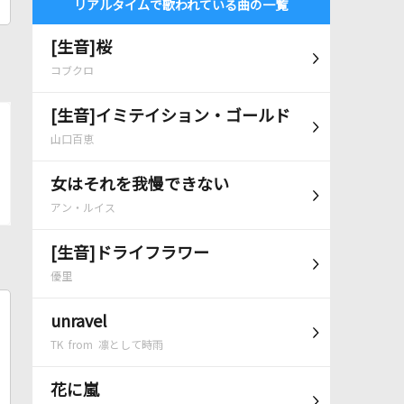
リアルタイムで歌われている曲の一覧
[生音]桜
コブクロ
[生音]イミテイション・ゴールド
山口百恵
女はそれを我慢できない
アン・ルイス
[生音]ドライフラワー
優里
unravel
TK from 凛として時雨
花に嵐