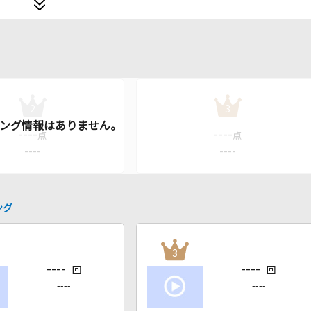
2
3
----
----
点
点
----
----
ング
3
----
----
回
回
----
----