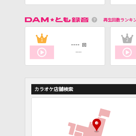
再生回数ランキ
1
2
----
回
----
カラオケ店舗検索