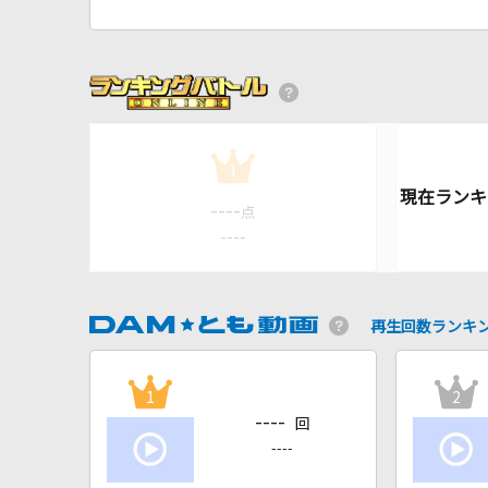
1
----
点
----
再生回数ランキ
1
2
----
回
----