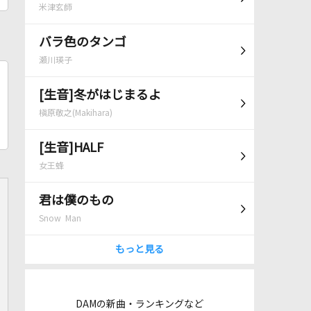
米津玄師
バラ色のタンゴ
瀬川瑛子
[生音]冬がはじまるよ
槇原敬之(Makihara)
[生音]HALF
女王蜂
君は僕のもの
Snow Man
もっと見る
DAMの新曲・ランキングなど