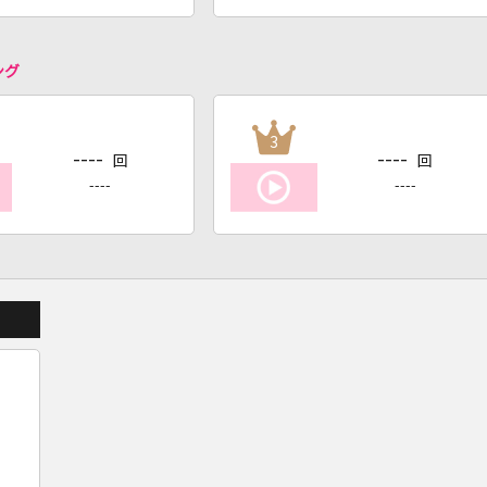
ング
3
----
----
回
回
----
----