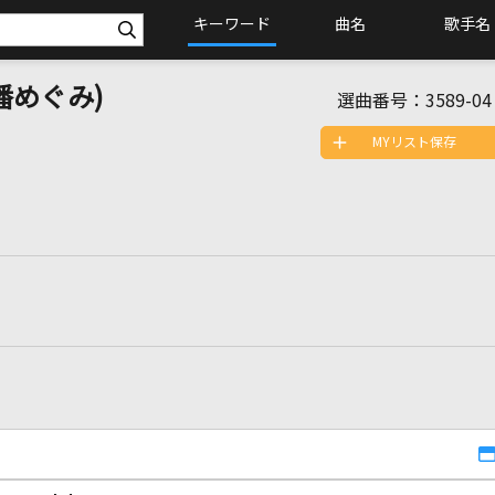
キーワード
曲名
歌手名
唱:潘めぐみ)
選曲番号：
3589-04
MYリスト保存