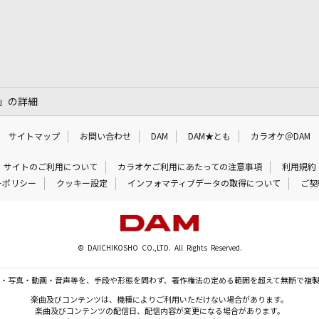
み)」の詳細
サイトマップ
お問い合わせ
DAM
DAM★とも
カラオケ＠DAM
サイトのご利用について
カラオケご利用にあたっての注意事項
利用規約
ーポリシー
クッキー設定
インフォマティブデータの取得について
ご契
© DAIICHIKOSHO CO.,LTD. All Rights Reserved.
・写真・動画・音声等を、手段や形態を問わず、著作権法の定める範囲を超えて無断で複
楽曲及びコンテンツは、機種によりご利用いただけない場合があります。
楽曲及びコンテンツの配信日、配信内容が変更になる場合があります。