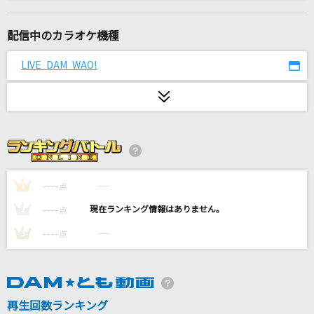
[生音]Squall
福山雅治
配信中のカラオケ機種
フェイキング・オブ・コメディ(feat. v_flower)
LIVE DAM WAO!
jon-YAKITORY
[生音]世界に一つだけの花
SMAP
ai my me
OddRe:
----
----
1
点
----
----
2
点
踊楽園
----
----
3
点
CLAN QUEEN
ゆずれない願い
田村直美
再生回数ランキング