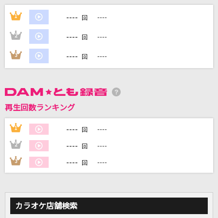
青い春と西の空
----
1
----
回
結束バンド
----
2
----
回
[生音]君はロックを聴かない
----
3
----
回
あいみょん
世界が終るまでは…
WANDS
再生回数ランキング
[生音]たばこ
----
1
----
回
コレサワ
----
2
----
回
もっと見る
----
3
----
回
DAMの新曲・ランキングなど
カラオケ最新情報をチェック！
カラオケ店舗検索