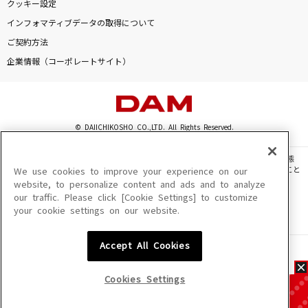
クッキー設定
インフォマティブデータの取得について
ご契約方法
企業情報（コーポレートサイト）
© DAIICHIKOSHO CO.,LTD. All Rights Reserved.
このサイトに掲載されている一切の文章・画像・写真・動画・音声等を、手段や形態
を問わず、著作権法の定める範囲を超えて無断で複製、転載、ファイル化などすること
We use cookies to improve your experience on our
を禁じます。
website, to personalize content and ads and to analyze
our traffic. Please click [Cookie Settings] to customize
楽曲及びコンテンツは、機種によりご利用いただけない場合があります。
your cookie settings on our website.
楽曲及びコンテンツの配信日、配信内容が変更になる場合があります。
楽曲によりMYリスト保存ができない場合があります。
Accept All Cookies
JASRAC許諾番号
6602250213Y31015 6602250112Y38026 6602250240Y31015
6602250241Y45122
Cookies Settings
NexTone許諾番号
ID000002945 ID000002947 ID000002937 ID000002938