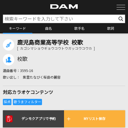
キーワード
曲名
歌手名
歌詞
鹿児島商業高等学校 校歌
カラオケ検索
[ カゴシマショウギョウコウトウガッコウコウカ ]
校歌
カラオケ店舗検索
選曲番号：
3595-16
紫雲たなびく桜岳の麗容
カラオケリクエスト
対応カラオケコンテンツ
全国りれき
リアルタイムで歌われている曲の一覧
デンモクアプリで予約
MYリスト保存