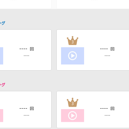
ング
3
----
----
回
回
----
----
ング
3
----
----
回
回
----
----