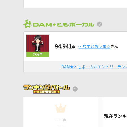
94.941
∞なすとおうま☆
さん
点
DAM★ともボーカルエントリーラン
1
----
点
----