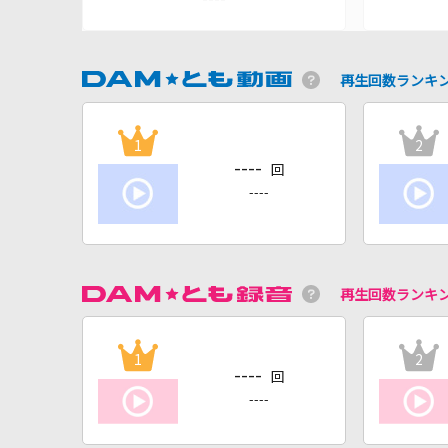
再生回数ランキ
1
2
----
回
----
再生回数ランキ
1
2
----
回
----