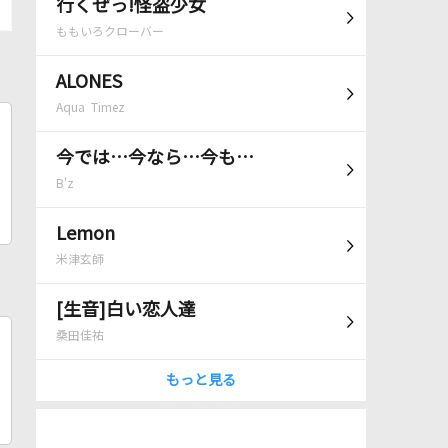
行くぜっ!怪盗少女
ももいろクローバー
ALONES
Aqua Timez
今では…今なら…今も…
B'z
Lemon
米津玄師
[生音]白い恋人達
桑田佳祐
もっと見る