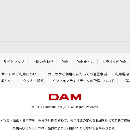
サイトマップ
お問い合わせ
DAM
DAM★とも
カラオケ＠DAM
サイトのご利用について
カラオケご利用にあたっての注意事項
利用規約
ーポリシー
クッキー設定
インフォマティブデータの取得について
ご契
© DAIICHIKOSHO CO.,LTD. All Rights Reserved.
・写真・動画・音声等を、手段や形態を問わず、著作権法の定める範囲を超えて無断で複
楽曲及びコンテンツは、機種によりご利用いただけない場合があります。