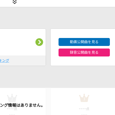
2026年8月度
動画公開曲を見る
録音公開曲を見る
キング
2
3
----
----
点
点
----
----