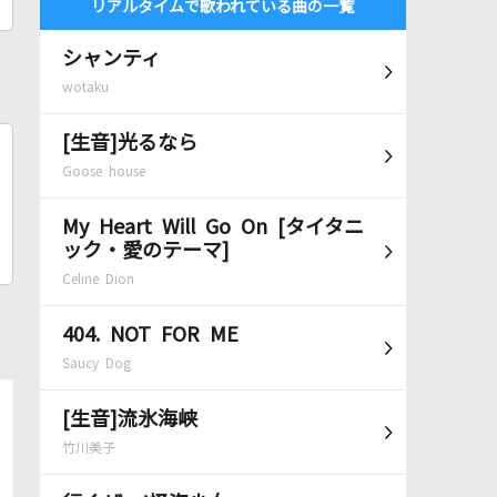
リアルタイムで歌われている曲の一覧
シャンティ
wotaku
[生音]光るなら
Goose house
My Heart Will Go On [タイタニ
ック・愛のテーマ]
Celine Dion
404. NOT FOR ME
Saucy Dog
[生音]流氷海峡
竹川美子