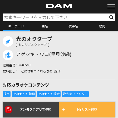
キーワード
曲名
歌手名
歌詞
光のオクターブ
カラオケ検索
[ ヒカリノオクターブ ]
アゲマキ・ワコ(早見沙織)
カラオケ店舗検索
選曲番号：
3607-08
心に訪ねてくれるひと 風は
カラオケリクエスト
対応カラオケコンテンツ
全国りれき
リアルタイムで歌われている曲の一覧
デンモクアプリで予約
MYリスト保存