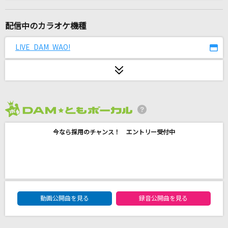
楓
スピッツ
配信中のカラオケ機種
ハナミズキ
LIVE DAM WAO!
一青 窈
[生音]レイン
シド
2026年8月度
タイムマシン
今なら採用のチャンス！ エントリー受付中
1640mP(164×40mP) feat.初音ミク
secret base～君がくれたもの～
ZONE
DAM★ともボーカルエントリーランキング
あの子コンプレックス
動画公開曲を見る
録音公開曲を見る
＝LOVE