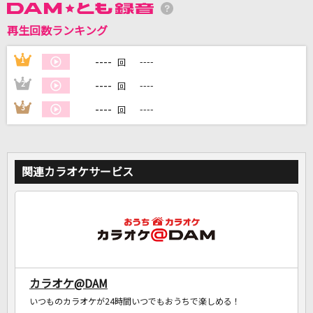
再生回数ランキング
DAMに会員登録・ログインして
カラオケをもっと楽しもう！
----
1
----
回
----
2
----
回
----
3
----
回
自宅でカラオケ歌い放題！
家族や友達と一緒に！練習にも！
関連カラオケサービス
カラオケ@DAM
いつものカラオケが24時間いつでもおうちで楽しめる！