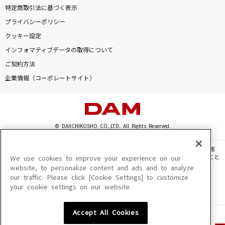
特定商取引法に基づく表示
プライバシーポリシー
クッキー設定
インフォマティブデータの取得について
ご契約方法
企業情報（コーポレートサイト）
© DAIICHIKOSHO CO.,LTD. All Rights Reserved.
このサイトに掲載されている一切の文章・画像・写真・動画・音声等を、手段や形態
を問わず、著作権法の定める範囲を超えて無断で複製、転載、ファイル化などすること
We use cookies to improve your experience on our
を禁じます。
website, to personalize content and ads and to analyze
our traffic. Please click [Cookie Settings] to customize
楽曲及びコンテンツは、機種によりご利用いただけない場合があります。
your cookie settings on our website.
楽曲及びコンテンツの配信日、配信内容が変更になる場合があります。
楽曲によりMYリスト保存ができない場合があります。
Accept All Cookies
JASRAC許諾番号
6602250213Y31015 6602250112Y38026 6602250240Y31015