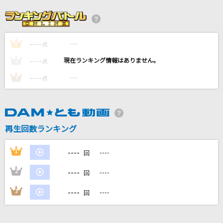
灰色と青(+菅田将暉)
米津玄師
----
----
1
この長い旅の中で
点
Saucy Dog
----
----
2
点
----
----
3
点
嫌々
HALVES
[生音]鳴門海流
再生回数ランキング
三山ひろし
----
1
----
回
もっと見る
----
2
----
回
DAMの新曲・ランキングなど
----
3
----
回
カラオケ最新情報をチェック！