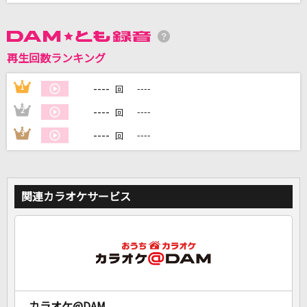
DAMに会員登録・ログインして
カラオケをもっと楽しもう！
再生回数ランキング
----
1
----
回
----
2
----
回
自宅でカラオケ歌い放題！
----
3
----
回
家族や友達と一緒に！練習にも！
関連カラオケサービス
カラオケ@DAM