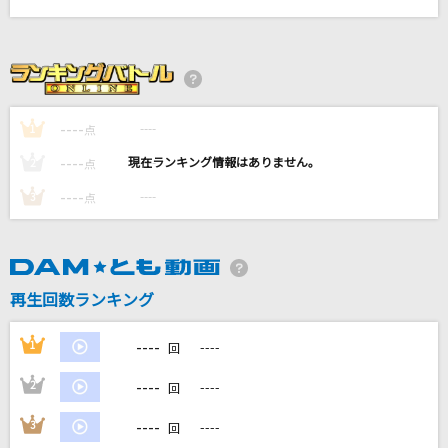
パート・オブ・ユア・ワールド
すずきまゆみ
黒髪海峡
藤崎詩乃
----
----
1
点
----
----
2
点
Rusty Nail(ビデオクリップバージョン)
X JAPAN
----
----
3
点
[生音]この恋はスクープされない
コレサワ
再生回数ランキング
もっと見る
----
1
----
回
DAMの新曲・ランキングなど
----
2
----
回
カラオケ最新情報をチェック！
----
3
----
回