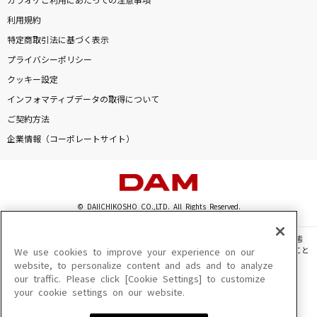
カラオケご利用にあたっての注意事項
利用規約
特定商取引法に基づく表示
プライバシーポリシー
クッキー設定
インフォマティブデータの取得について
ご契約方法
企業情報（コーポレートサイト）
© DAIICHIKOSHO CO.,LTD. All Rights Reserved.
このサイトに掲載されている一切の文章・画像・写真・動画・音声等を、手段や形態
を問わず、著作権法の定める範囲を超えて無断で複製、転載、ファイル化などすること
We use cookies to improve your experience on our
を禁じます。
website, to personalize content and ads and to analyze
our traffic. Please click [Cookie Settings] to customize
楽曲及びコンテンツは、機種によりご利用いただけない場合があります。
your cookie settings on our website.
楽曲及びコンテンツの配信日、配信内容が変更になる場合があります。
楽曲によりMYリスト保存ができない場合があります。