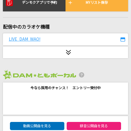
[生音]カブトムシ
デンモクアプリで予約
MYリスト保存
aiko
CLOUDY HEART
配信中のカラオケ機種
氷室京介
LIVE DAM WAO!
[生音]楓
スピッツ
ケダモノのフレンズ
にしな
2026年8月度
今なら採用のチャンス！ エントリー受付中
アカイト
りぶ
Answer
幾田りら
DAM★ともボーカルエントリーランキング
動画公開曲を見る
録音公開曲を見る