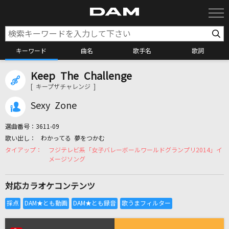
キーワード
曲名
歌手名
歌詞
Keep The Challenge
カラオケ検索
[ キープザチャレンジ ]
Sexy Zone
カラオケ店舗検索
選曲番号：
3611-09
わかってる 夢をつかむ
カラオケリクエスト
フジテレビ系「女子バレーボールワールドグランプリ2014」イ
メージソング
全国りれき
対応カラオケコンテンツ
リアルタイムで歌われている曲の一覧