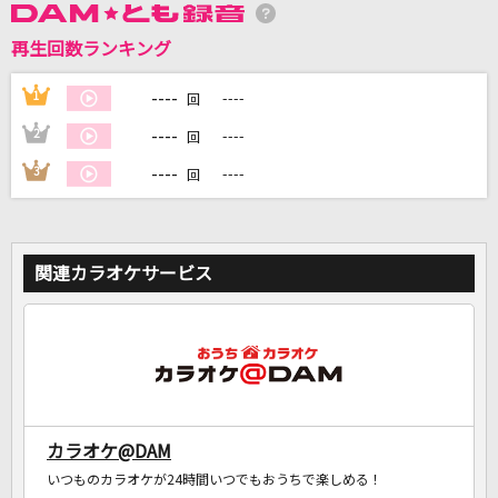
再生回数ランキング
DAMに会員登録・ログインして
カラオケをもっと楽しもう！
----
1
----
回
----
2
----
回
----
3
----
回
自宅でカラオケ歌い放題！
家族や友達と一緒に！練習にも！
関連カラオケサービス
カラオケ@DAM
いつものカラオケが24時間いつでもおうちで楽しめる！