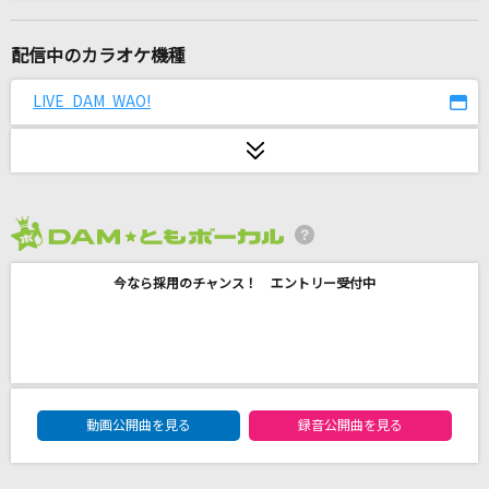
[生音]カブトムシ
aiko
配信中のカラオケ機種
Star Wish
LIVE DAM WAO!
STARGLOW
Rock this Party
timelesz
2026年8月度
[生音]イルミネーション
今なら採用のチャンス！ エントリー受付中
SEKAI NO OWARI(世界の終わり)
かんざし
Novelbright
DAM★ともボーカルエントリーランキング
旅路
動画公開曲を見る
録音公開曲を見る
藤井 風