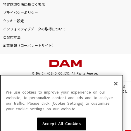
特定商取引法に基づく表示
プライバシーポリシー
クッキー設定
インフォマティブデータの取得について
ご契約方法
企業情報（コーポレートサイト）
© DAIICHIKOSHO CO.,LTD. All Rights Reserved.
このサイトに掲載されている一切の文章・画像・写真・動画・音声等を、手段や形態
を問わず、著作権法の定める範囲を超えて無断で複製、転載、ファイル化などすること
We use cookies to improve your experience on our
を禁じます。
website, to personalize content and ads and to analyze
our traffic. Please click [Cookie Settings] to customize
楽曲及びコンテンツは、機種によりご利用いただけない場合があります。
your cookie settings on our website.
楽曲及びコンテンツの配信日、配信内容が変更になる場合があります。
楽曲によりMYリスト保存ができない場合があります。
Accept All Cookies
JASRAC許諾番号
6602250213Y31015 6602250112Y38026 6602250240Y31015