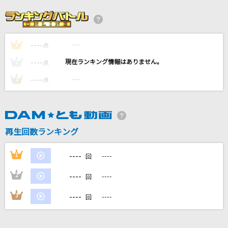
うらみつらみきわみ
Official髭男dism
----
----
1
コロンブス
点
Mrs. GREEN APPLE
----
----
2
点
----
----
3
点
裸の心
あいみょん
チラチLOVE
再生回数ランキング
M!LK
----
1
----
回
もっと見る
----
2
----
回
DAMの新曲・ランキングなど
----
3
----
回
カラオケ最新情報をチェック！