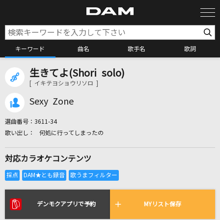
キーワード
曲名
歌手名
歌詞
生きてよ(Shori solo)
カラオケ検索
[ イキテヨショウリソロ ]
Sexy Zone
カラオケ店舗検索
選曲番号：
3611-34
何処に行ってしまったの
カラオケリクエスト
対応カラオケコンテンツ
全国りれき
リアルタイムで歌われている曲の一覧
デンモクアプリで予約
MYリスト保存