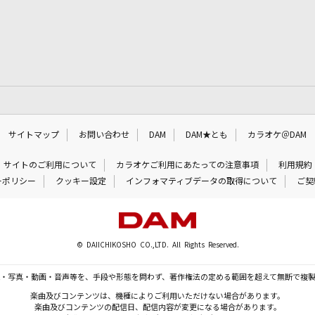
サイトマップ
お問い合わせ
DAM
DAM★とも
カラオケ＠DAM
サイトのご利用について
カラオケご利用にあたっての注意事項
利用規約
ーポリシー
クッキー設定
インフォマティブデータの取得について
ご契
© DAIICHIKOSHO CO.,LTD. All Rights Reserved.
・写真・動画・音声等を、手段や形態を問わず、著作権法の定める範囲を超えて無断で複
楽曲及びコンテンツは、機種によりご利用いただけない場合があります。
楽曲及びコンテンツの配信日、配信内容が変更になる場合があります。