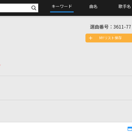
キーワード
曲名
歌手名
選曲番号：
3611-77
MYリスト保存
グ