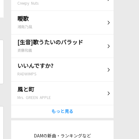
Creepy Nuts
曖歌
湘南乃風
[生音]歌うたいのバラッド
斉藤和義
いいんですか?
RADWIMPS
風と町
Mrs. GREEN APPLE
もっと見る
DAMの新曲・ランキングなど