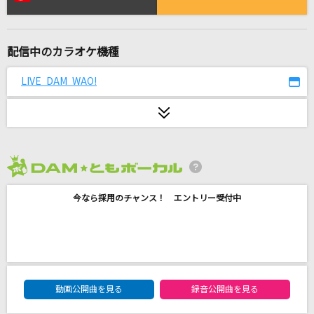
青のすみか
キタニタツヤ
配信中のカラオケ機種
なんでもないよ、
マカロニえんぴつ
LIVE DAM WAO!
なんちゅう恋をやってるぅ YOU KNOW?
Berryz工房
花になって
2026年8月度
緑黄色社会
今なら採用のチャンス！ エントリー受付中
少女レイ
みきとP
M
DAM★ともボーカルエントリーランキング
動画公開曲を見る
録音公開曲を見る
浜崎あゆみ