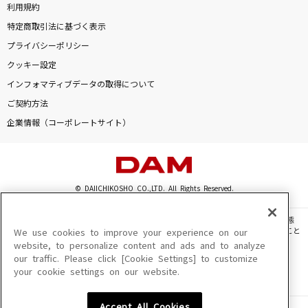
利用規約
特定商取引法に基づく表示
プライバシーポリシー
クッキー設定
インフォマティブデータの取得について
ご契約方法
企業情報（コーポレートサイト）
© DAIICHIKOSHO CO.,LTD. All Rights Reserved.
このサイトに掲載されている一切の文章・画像・写真・動画・音声等を、手段や形態
を問わず、著作権法の定める範囲を超えて無断で複製、転載、ファイル化などすること
We use cookies to improve your experience on our
を禁じます。
website, to personalize content and ads and to analyze
our traffic. Please click [Cookie Settings] to customize
楽曲及びコンテンツは、機種によりご利用いただけない場合があります。
your cookie settings on our website.
楽曲及びコンテンツの配信日、配信内容が変更になる場合があります。
楽曲によりMYリスト保存ができない場合があります。
Accept All Cookies