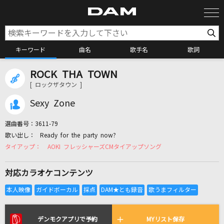
キーワード
曲名
歌手名
歌詞
ROCK THA TOWN
カラオケ検索
[ ロックザタウン ]
Sexy Zone
カラオケ店舗検索
選曲番号：
3611-79
Ready for the party now?
カラオケリクエスト
AOKI フレッシャーズCMタイアップソング
対応カラオケコンテンツ
全国りれき
リアルタイムで歌われている曲の一覧
デンモクアプリで予約
MYリスト保存