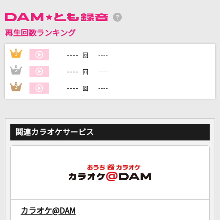
再生回数ランキング
DAMに会員登録・ログインして
カラオケをもっと楽しもう！
----
1
----
回
----
2
----
回
----
3
----
回
自宅でカラオケ歌い放題！
家族や友達と一緒に！練習にも！
関連カラオケサービス
カラオケ@DAM