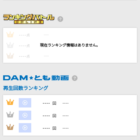
[生音]好きになった人
都はるみ
踊ろうぜ
----
----
1
点
ヨルシカ
----
----
2
点
[生音]ストロー
----
----
3
点
aiko
Scandalous (StarGate Radio Mix) [スキャンダ
ラス(スターゲイト・ラジオ・ミックス)]
再生回数ランキング
Mis-Teeq
----
1
----
回
もっと見る
----
2
----
回
DAMの新曲・ランキングなど
----
3
----
カラオケ最新情報をチェック！
回