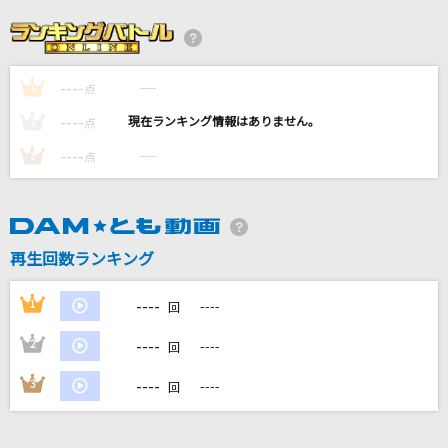
愛してない
Acid Black Cherry
----
----
1
机さする
点
青木遥
----
----
2
点
----
----
3
点
トレセン音頭
ナリタブライアン(CV.衣川里佳)・マヤノトップガン(CV.星谷美緒)・アド
マイヤベガ(CV.咲々木瞳)・イナリワン(CV.井上遥乃)・サトノダイヤモン
ド(CV.立花日菜)・キタサンブラック(CV.矢野妃菜喜)・ヤエノムテキ(CV.
日原あゆみ)・サクラローレル(CV.真野美月)…
再生回数ランキング
[生音]PIECE OF MY WISH
----
1
----
回
今井美樹
----
2
----
回
もっと見る
----
3
----
回
DAMの新曲・ランキングなど
カラオケ最新情報をチェック！