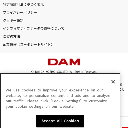
特定商取引法に基づく表示
プライバシーポリシー
クッキー設定
インフォマティブデータの取得について
ご契約方法
企業情報（コーポレートサイト）
© DAIICHIKOSHO CO.,LTD. All Rights Reserved.
このサイトに掲載されている一切の文章・画像・写真・動画・音声等を、手段や形態
を問わず、著作権法の定める範囲を超えて無断で複製、転載、ファイル化などすること
We use cookies to improve your experience on our
を禁じます。
website, to personalize content and ads and to analyze
our traffic. Please click [Cookie Settings] to customize
楽曲及びコンテンツは、機種によりご利用いただけない場合があります。
your cookie settings on our website.
楽曲及びコンテンツの配信日、配信内容が変更になる場合があります。
楽曲によりMYリスト保存ができない場合があります。
Accept All Cookies
JASRAC許諾番号
6602250213Y31015 6602250112Y38026 6602250240Y31015