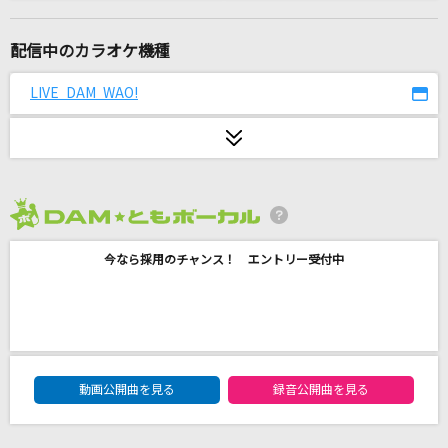
Maria
青柳翔
配信中のカラオケ機種
ラムのラブソング
LIVE DAM WAO!
松谷祐子
愛くださいませ
≠ME
2026年8月度
愛くださいませ
今なら採用のチャンス！ エントリー受付中
≠ME
シャルル
バルーン
DAM★ともボーカルエントリーランキング
LAST STARDUST
動画公開曲を見る
録音公開曲を見る
Aimer(エメ)