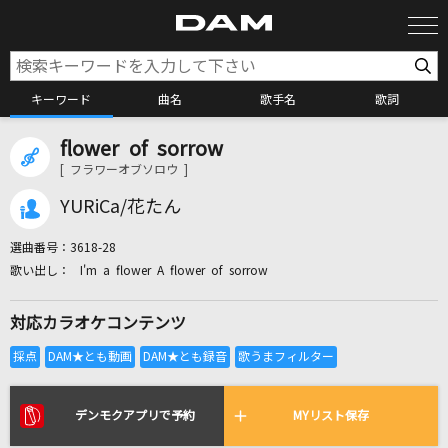
キーワード
曲名
歌手名
歌詞
flower of sorrow
カラオケ検索
[ フラワーオブソロウ ]
YURiCa/花たん
カラオケ店舗検索
選曲番号：
3618-28
I'm a flower A flower of sorrow
カラオケリクエスト
対応カラオケコンテンツ
全国りれき
リアルタイムで歌われている曲の一覧
デンモクアプリで予約
MYリスト保存