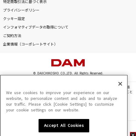
特定商取引法に基づく表示
プライバシーポリシー
クッキー設定
インフォマティブデータの取得について
ご契約方法
企業情報（コーポレートサイト）
© DAIICHIKOSHO CO.,LTD. All Rights Reserved.
このサイトに掲載されている一切の文章・画像・写真・動画・音声等を、手段や形態
を問わず、著作権法の定める範囲を超えて無断で複製、転載、ファイル化などすること
We use cookies to improve your experience on our
を禁じます。
website, to personalize content and ads and to analyze
our traffic. Please click [Cookie Settings] to customize
楽曲及びコンテンツは、機種によりご利用いただけない場合があります。
your cookie settings on our website.
楽曲及びコンテンツの配信日、配信内容が変更になる場合があります。
楽曲によりMYリスト保存ができない場合があります。
Accept All Cookies
JASRAC許諾番号
6602250213Y31015 6602250112Y38026 6602250240Y31015
6602250241Y45122