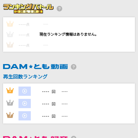
ドライフラワー
優里
----
----
1
点
ノンフィクションヒーローショー
----
----
2
点
みらくらぱーく！
----
----
3
点
[生音]赤いスイートピー
松田聖子
アリガトウの季節
再生回数ランキング
Dream5
----
1
----
回
もっと見る
----
2
----
回
DAMの新曲・ランキングなど
----
3
----
回
カラオケ最新情報をチェック！