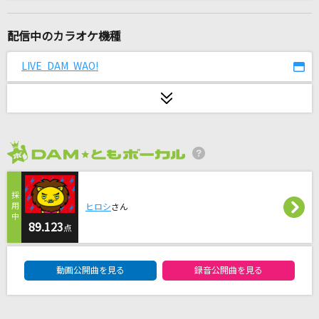
Angel
ちゃんみな
配信中のカラオケ機種
unravel
LIVE DAM WAO!
TK from 凛として時雨
絶対アイドル辞めないで
＝LOVE
2026年8月度
サムライハート(Some Like It Hot!!)
SPYAIR
ヒロシ
さん
英雄 運命の詩
89.123
点
EGOIST
DAM★ともボーカルエントリーランキング
動画公開曲を見る
録音公開曲を見る
ナツノオワリ
清水翔太