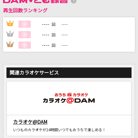
再生回数ランキング
DAMに会員登録・ログインして
カラオケをもっと楽しもう！
----
1
----
回
----
2
----
回
----
3
----
回
自宅でカラオケ歌い放題！
家族や友達と一緒に！練習にも！
関連カラオケサービス
カラオケ@DAM
いつものカラオケが24時間いつでもおうちで楽しめる！